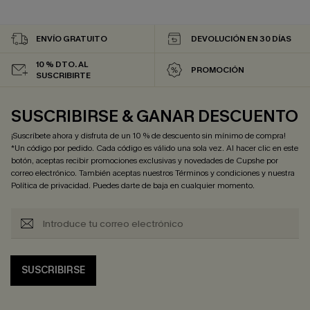
ENVÍO GRATUITO
DEVOLUCIÓN EN 30 DÍAS
10 % DTO. AL
PROMOCIÓN
SUSCRIBIRTE
SUSCRIBIRSE & GANAR DESCUENTO
¡Suscríbete ahora y disfruta de un 10 % de descuento sin mínimo de compra!
*Un código por pedido. Cada código es válido una sola vez. Al hacer clic en este
botón, aceptas recibir promociones exclusivas y novedades de Cupshe por
correo electrónico. También aceptas nuestros
Términos y condiciones
y nuestra
Política de privacidad
. Puedes darte de baja en cualquier momento.
SUSCRIBIRSE