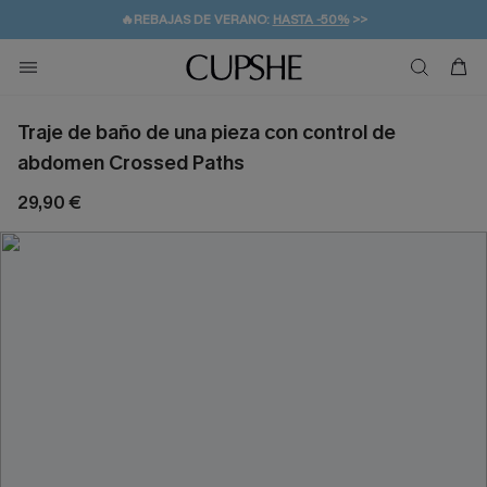
👒PROMOCIÓN DE VERANO:
-10% EN 2 VESTIDOS
>>
🚚ENVÍO GRATUITO A PARTIR DE 49 € >>
💌¡SUSCRIBIRSE & GANAR -10% EXTRA!
Traje de baño de una pieza con control de
abdomen Crossed Paths
29,90 €