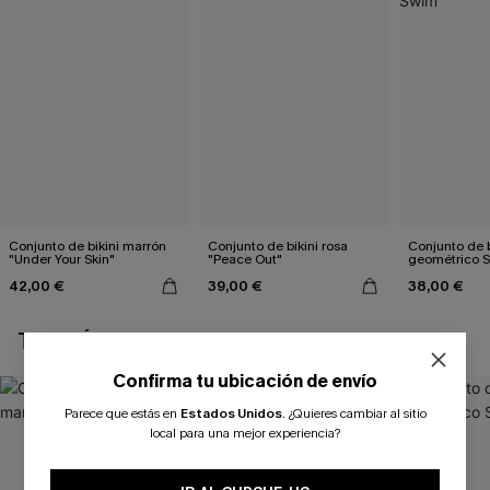
Conjunto de bikini marrón
Conjunto de bikini rosa
Conjunto de b
"Under Your Skin"
"Peace Out"
geométrico 
42,00 €
39,00 €
38,00 €
TAMBIÉN TE PUEDE GUSTAR
Confirma tu ubicación de envío
Parece que estás en
Estados Unidos
.
¿Quieres cambiar al sitio
local para una mejor experiencia?