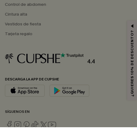
Control de abdomen
Cintura alta
Vestidos de fiesta
¿QUIERES 10% DE DESCUENTO?
Tarjeta regalo
4.4
DESCARGA LA APP DE CUPSHE
SÍGUENOS EN