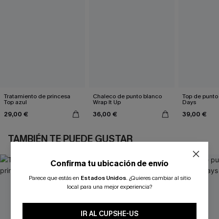
Tratamiento de princesa
Chaleco de punto blanco
Top de punto
Top azul
Wrap It Up
Days
29,00 €
36,00 €
39,00 €
TAMBIÉN TE PUEDE GUSTAR
Confirma tu ubicación de envío
Parece que estás en
Estados Unidos
.
¿Quieres cambiar al sitio
local para una mejor experiencia?
IR AL CUPSHE-US