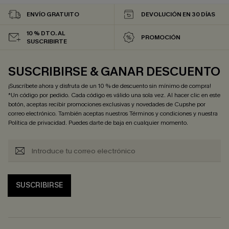
ENVÍO GRATUITO
DEVOLUCIÓN EN 30 DÍAS
10 % DTO. AL
PROMOCIÓN
SUSCRIBIRTE
SUSCRIBIRSE & GANAR DESCUENTO
¡Suscríbete ahora y disfruta de un 10 % de descuento sin mínimo de compra!
*Un código por pedido. Cada código es válido una sola vez. Al hacer clic en este
botón, aceptas recibir promociones exclusivas y novedades de Cupshe por
correo electrónico. También aceptas nuestros
Términos y condiciones
y nuestra
Política de privacidad
. Puedes darte de baja en cualquier momento.
SUSCRIBIRSE