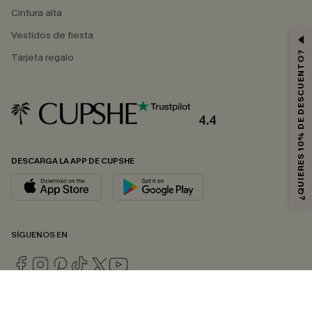
Cintura alta
Vestidos de fiesta
¿QUIERES 10% DE DESCUENTO?
Tarjeta regalo
4.4
DESCARGA LA APP DE CUPSHE
SÍGUENOS EN