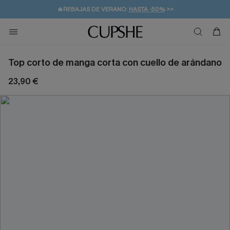
👒PROMOCIÓN DE VERANO:
-10% EN 2 VESTIDOS
>>
🚚ENVÍO GRATUITO A PARTIR DE 49 € >>
💌¡SUSCRIBIRSE & GANAR -10% EXTRA!
Top corto de manga corta con cuello de arándano
23,90 €