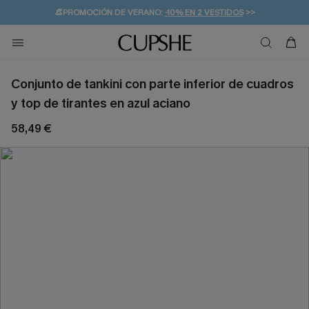
👒PROMOCIÓN DE VERANO:
-10% EN 2 VESTIDOS
>>
🚚ENVÍO GRATUITO A PARTIR DE 49 € >>
💌¡SUSCRIBIRSE & GANAR -10% EXTRA!
Conjunto de tankini con parte inferior de cuadros
y top de tirantes en azul aciano
58,49 €