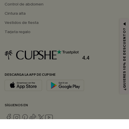
Control de abdomen
Cintura alta
Vestidos de fiesta
¿QUIERES 10% DE DESCUENTO?
Tarjeta regalo
4.4
DESCARGA LA APP DE CUPSHE
SÍGUENOS EN