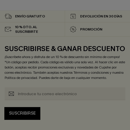
ENVÍO GRATUITO
DEVOLUCIÓN EN 30 DÍAS
10 % DTO. AL
PROMOCIÓN
SUSCRIBIRTE
SUSCRIBIRSE & GANAR DESCUENTO
¡Suscríbete ahora y disfruta de un 10 % de descuento sin mínimo de compra!
*Un código por pedido. Cada código es válido una sola vez. Al hacer clic en este
botón, aceptas recibir promociones exclusivas y novedades de Cupshe por
correo electrónico. También aceptas nuestros
Términos y condiciones
y nuestra
Política de privacidad
. Puedes darte de baja en cualquier momento.
SUSCRIBIRSE