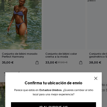
Conjunto de bikini morado
Conjunto de bikini color
Conjunto de b
Perfect Harmony
crema a la moda
geométrico 
35,00 €
33,00 €
38,00 €
37,00 €
TAMBIÉN TE PUEDE GUSTAR
Confirma tu ubicación de envío
Parece que estás en
Estados Unidos
.
¿Quieres cambiar al sitio
local para una mejor experiencia?