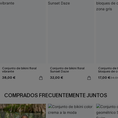
Conjunto de bikini floral
Conjunto de bikini floral
Conjunto de b
vibrante
Sunset Daze
bloques de co
gris
38,00 €
32,00 €
17,00 €
34,0
COMPRADOS FRECUENTEMENTE JUNTOS