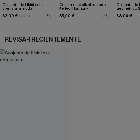
Conjunto de bikini color
Conjunto de bikini morado
Conjunto de b
crema a la moda
Perfect Harmony
geométrico 
33,00 €
35,00 €
38,00 €
37,00 €
REVISAR RECIENTEMENTE