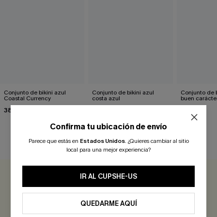
Conjunto de bikini azul
Conjunto de bikini azul
Conjunto de b
Coastal Currency
costa azul
buen carácte
38,00 €
38,00 €
39,00 €
Confirma tu ubicación de envío
Parece que estás en
Estados Unidos
.
¿Quieres cambiar al sitio
RESEÑAS DE CLIENTES
local para una mejor experiencia?
IR AL CUPSHE-US
0.0
QUEDARME AQUÍ
Sé el Primero en Reseñar