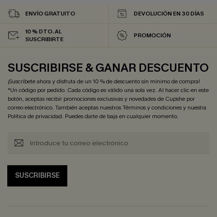
ENVÍO GRATUITO
DEVOLUCIÓN EN 30 DÍAS
10 % DTO. AL
PROMOCIÓN
SUSCRIBIRTE
SUSCRIBIRSE & GANAR DESCUENTO
¡Suscríbete ahora y disfruta de un 10 % de descuento sin mínimo de compra!
*Un código por pedido. Cada código es válido una sola vez. Al hacer clic en este
botón, aceptas recibir promociones exclusivas y novedades de Cupshe por
correo electrónico. También aceptas nuestros
Términos y condiciones
y nuestra
Política de privacidad
. Puedes darte de baja en cualquier momento.
SUSCRIBIRSE