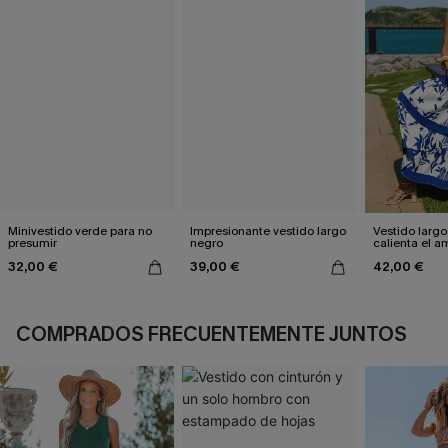
Minivestido verde para no
Impresionante vestido largo
Vestido largo
presumir
negro
calienta el a
32,00 €
39,00 €
42,00 €
COMPRADOS FRECUENTEMENTE JUNTOS