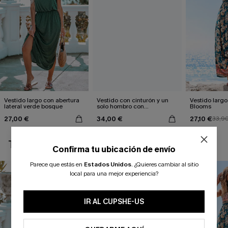
Vestido largo con abertura
Vestido con cinturón y un
Vestido largo 
lateral verde bosque
solo hombro con
Blooms
estampado de hojas
27,00 €
34,00 €
27,10 €
33,9
TAMBIÉN TE PUEDE GUSTAR
Confirma tu ubicación de envío
Parece que estás en
Estados Unidos
.
¿Quieres cambiar al sitio
local para una mejor experiencia?
IR AL CUPSHE-US