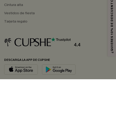
¿QUIERES 10% DE DESCUENTO?
Cintura alta
Vestidos de fiesta
Tarjeta regalo
4.4
DESCARGA LA APP DE CUPSHE
SÍGUENOS EN