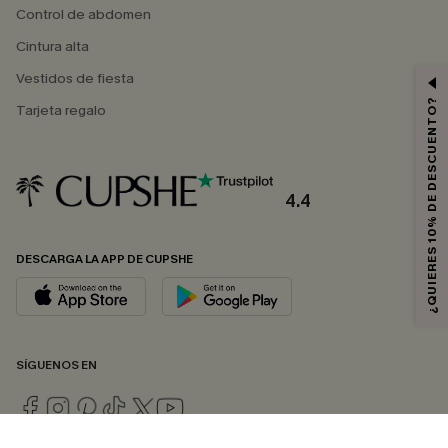
Control de abdomen
Cintura alta
Vestidos de fiesta
¿QUIERES 10% DE DESCUENTO?
Tarjeta regalo
4.4
DESCARGA LA APP DE CUPSHE
SÍGUENOS EN