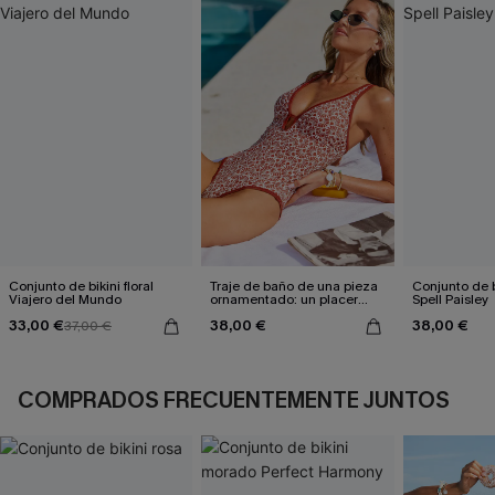
Conjunto de bikini floral
Traje de baño de una pieza
Conjunto de b
Viajero del Mundo
ornamentado: un placer
Spell Paisley
culpable
33,00 €
38,00 €
38,00 €
37,00 €
COMPRADOS FRECUENTEMENTE JUNTOS