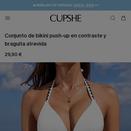
👒PROMOCIÓN DE VERANO:
-10% EN 2 VESTIDOS
>>
🚚ENVÍO GRATUITO A PARTIR DE 49 € >>
💌¡SUSCRIBIRSE & GANAR -10% EXTRA!
Conjunto de bikini push-up en contraste y
braguita atrevida
29,90 €