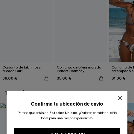
Conjunto de bikini rosa
Conjunto de bikini morado
Conjunto de b
"Peace Out"
Perfect Harmony
estampado a
atractivo
39,00 €
35,00 €
31,00 €
TAMBIÉN TE PUEDE GUSTAR
Confirma tu ubicación de envío
Parece que estás en
Estados Unidos
.
¿Quieres cambiar al sitio
local para una mejor experiencia?