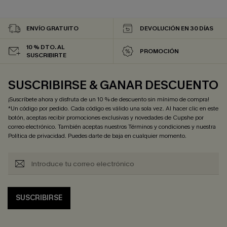
ENVÍO GRATUITO
DEVOLUCIÓN EN 30 DÍAS
10 % DTO. AL
PROMOCIÓN
SUSCRIBIRTE
SUSCRIBIRSE & GANAR DESCUENTO
¡Suscríbete ahora y disfruta de un 10 % de descuento sin mínimo de compra!
*Un código por pedido. Cada código es válido una sola vez. Al hacer clic en este
botón, aceptas recibir promociones exclusivas y novedades de Cupshe por
correo electrónico. También aceptas nuestros
Términos y condiciones
y nuestra
Política de privacidad
. Puedes darte de baja en cualquier momento.
SUSCRIBIRSE