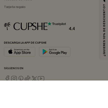
¿QUIERES 10% DE DESCUENTO?
Tarjeta regalo
4.4
DESCARGA LA APP DE CUPSHE
SÍGUENOS EN
© 2026 CUPSHE ESPAÑA