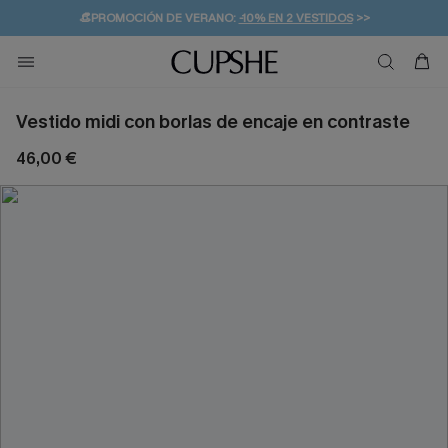
👒PROMOCIÓN DE VERANO:
-10% EN 2 VESTIDOS
>>
🚚ENVÍO GRATUITO A PARTIR DE 49 € >>
💌¡SUSCRIBIRSE & GANAR -10% EXTRA!
Vestido midi con borlas de encaje en contraste
46,00 €