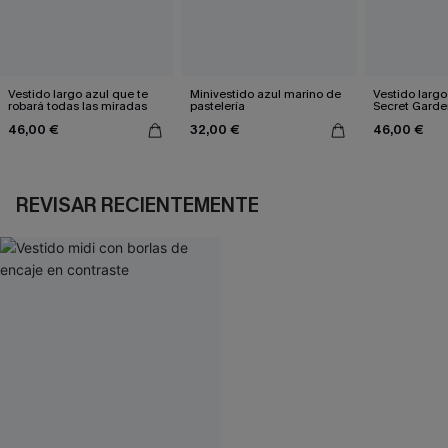
Vestido largo azul que te
Minivestido azul marino de
Vestido largo
robará todas las miradas
pastelería
Secret Garde
46,00 €
32,00 €
46,00 €
REVISAR RECIENTEMENTE