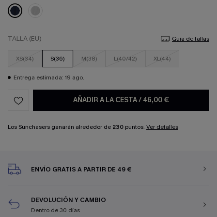
TALLA (EU)
Guía de tallas
XS(34)
S(36)
M(38)
L(40/42)
XL(44)
Entrega estimada: 19 ago.
AÑADIR A LA CESTA
/
46,00 €
Los Sunchasers ganarán alrededor de
230
puntos.
Ver detalles
ENVÍO GRATIS A PARTIR DE 49 €
DEVOLUCIÓN Y CAMBIO
Dentro de 30 días