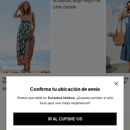
Vestido largo floral Spring
Vestido largo negro de Little
Vestido midi a
Blooms
Details
Something"
Confirma tu ubicación de envío
27,10 €
36,00 €
36,00 €
33,90 €
Parece que estás en
Estados Unidos
.
¿Quieres cambiar al sitio
local para una mejor experiencia?
RESEÑAS DE CLIENTES
IR AL CUPSHE-US