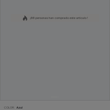
¡88 personas han comprado este artículo !
COLOR:
Azul