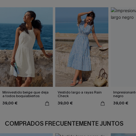
Minivestido beige que deja
Vestido largo a rayas Rain
Impresionante
a todos boquiabiertos
Check
negro
39,00 €
39,00 €
39,00 €
COMPRADOS FRECUENTEMENTE JUNTOS