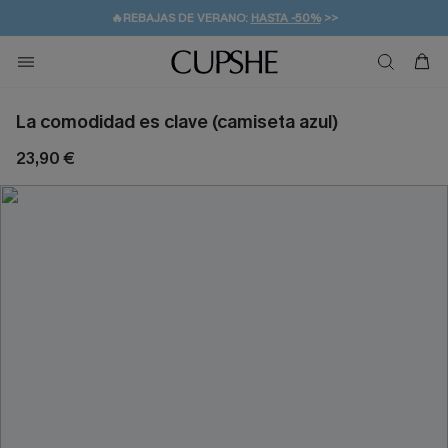
👒PROMOCIÓN DE VERANO:
-10% EN 2 VESTIDOS
>>
🚚ENVÍO GRATUITO A PARTIR DE 49 € >>
💌¡SUSCRIBIRSE & GANAR -10% EXTRA!
La comodidad es clave (camiseta azul)
23,90 €