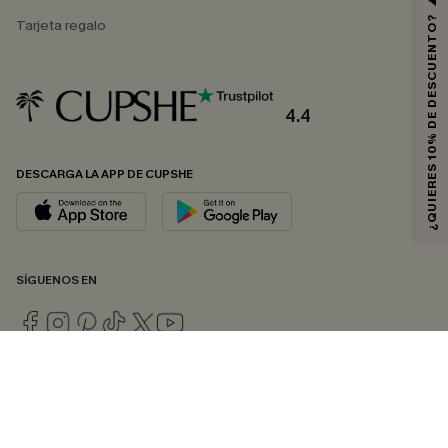
¿QUIERES 10% DE DESCUENTO?
Tarjeta regalo
4.4
DESCARGA LA APP DE CUPSHE
SÍGUENOS EN
© 2026 CUPSHE ESPAÑA