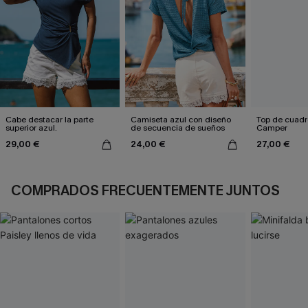
Cabe destacar la parte
Camiseta azul con diseño
Top de cuadr
superior azul.
de secuencia de sueños
Camper
29,00 €
24,00 €
27,00 €
COMPRADOS FRECUENTEMENTE JUNTOS