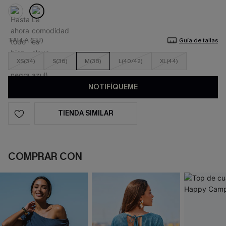
TALLA (EU)
Guía de tallas
XS(34)
S(36)
M(38)
L(40/42)
XL(44)
NOTIFÍQUEME
TIENDA SIMILAR
COMPRAR CON