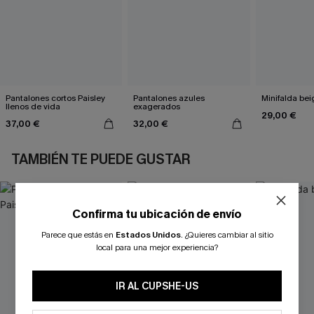
Pantalones cortos Paisley
Pantalones azules
Minifalda bei
llenos de vida
exagerados
29,00 €
37,00 €
32,00 €
TAMBIÉN TE PUEDE GUSTAR
Confirma tu ubicación de envío
Parece que estás en
Estados Unidos
.
¿Quieres cambiar al sitio
local para una mejor experiencia?
IR AL CUPSHE-US