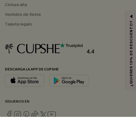
Cintura alta
Vestidos de fiesta
¿QUIERES 10% DE DESCUENTO?
Tarjeta regalo
4.4
DESCARGA LA APP DE CUPSHE
SÍGUENOS EN