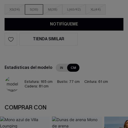
XS(34)
S(36)
M(38)
L(40/42)
XL(44)
NOTIFÍQUEME
TIENDA SIMILAR
Estadísticas del modelo
IN
CM
Estatura:
165 cm
Busto:
77 cm
Cintura:
61 cm
Cadera:
81 cm
COMPRAR CON