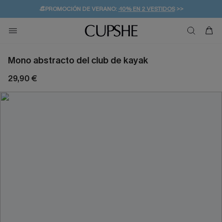
👒PROMOCIÓN DE VERANO:
-10% EN 2 VESTIDOS
>>
🚚ENVÍO GRATUITO A PARTIR DE 49 € >>
💌¡SUSCRIBIRSE & GANAR -10% EXTRA!
Mono abstracto del club de kayak
29,90 €