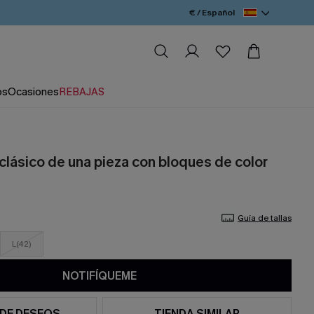
€ / Español
os
Ocasiones
REBAJAS
clásico de una pieza con bloques de color
Guía de tallas
L(42)
NOTIFÍQUEME
 DE DESEOS
TIENDA SIMILAR