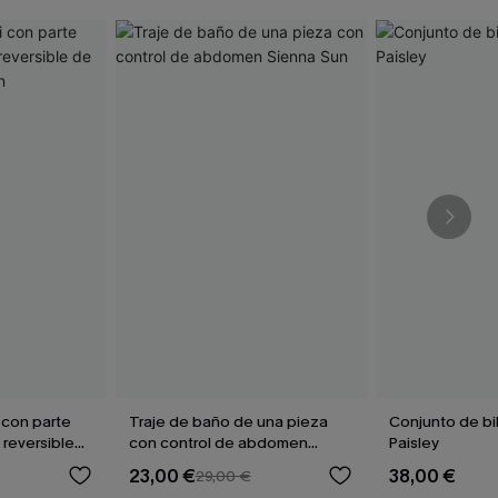
 con parte
Traje de baño de una pieza
Conjunto de bik
 reversible
con control de abdomen
Paisley
marrón
Sienna Sun
23,00 €
38,00 €
29,00 €