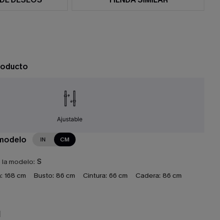
roducto
Ajustable
 modelo
IN
CM
e la modelo:
S
:
168 cm
Busto:
86 cm
Cintura:
66 cm
Cadera:
86 cm
N