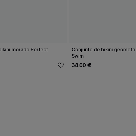
bikini morado Perfect
Conjunto de bikini geomét
Swim
38,00 €