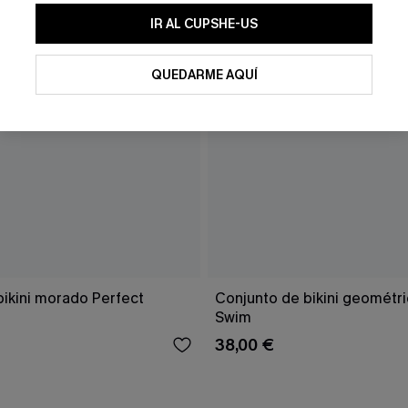
IR AL CUPSHE-US
QUEDARME AQUÍ
bikini morado Perfect
Conjunto de bikini geomét
Swim
38,00 €