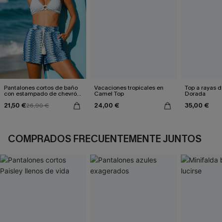
Pantalones cortos de baño
Vacaciones tropicales en
Top a rayas d
con estampado de chevrón
Camel Top
Dorada
que llaman a Cabo
21,50 €
24,00 €
35,00 €
26,90 €
COMPRADOS FRECUENTEMENTE JUNTOS