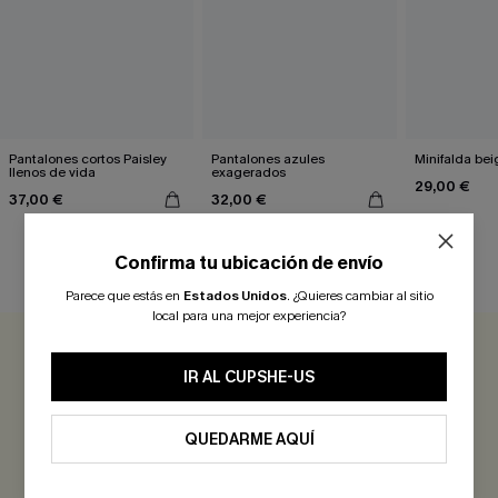
Pantalones cortos Paisley
Pantalones azules
Minifalda bei
llenos de vida
exagerados
29,00 €
37,00 €
32,00 €
Confirma tu ubicación de envío
RESEÑAS DE CLIENTES
Parece que estás en
Estados Unidos
.
¿Quieres cambiar al sitio
local para una mejor experiencia?
0.0
IR AL CUPSHE-US
Sé el Primero en Reseñar
QUEDARME AQUÍ
¡Gana más de 30 puntos por cada reseña que dejes!
EVALUAR