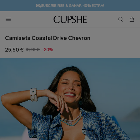
💌¡SUSCRIBIRSE & GANAR -10% EXTRA!
🚚ENVÍO GRATUITO A PARTIR DE 49 € >>
Camiseta Coastal Drive Chevron
25,50 €
31,90 €
-20%