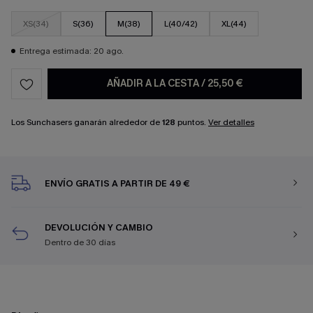
XS(34)
S(36)
M(38)
L(40/42)
XL(44)
Entrega estimada: 20 ago.
AÑADIR A LA CESTA
/
25,50 €
Los Sunchasers ganarán alrededor de
128
puntos.
Ver detalles
ENVÍO GRATIS A PARTIR DE 49 €
DEVOLUCIÓN Y CAMBIO
Dentro de 30 días