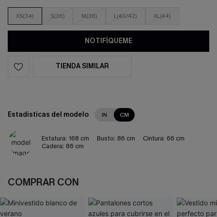
XS(34)
S(36)
M(38)
L(40/42)
XL(44)
NOTIFÍQUEME
TIENDA SIMILAR
Estadísticas del modelo
IN
CM
Estatura:
168 cm
Busto:
86 cm
Cintura:
66 cm
Cadera:
86 cm
COMPRAR CON