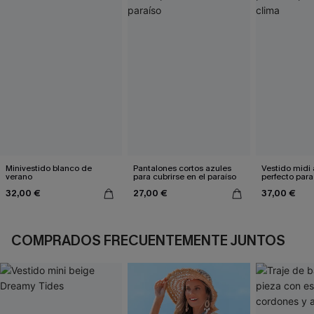
Minivestido blanco de
Pantalones cortos azules
Vestido midi 
verano
para cubrirse en el paraíso
perfecto para
clima
32,00 €
27,00 €
37,00 €
COMPRADOS FRECUENTEMENTE JUNTOS