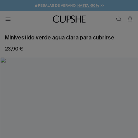
👒PROMOCIÓN DE VERANO:
-10% EN 2 VESTIDOS
>>
🚚ENVÍO GRATUITO A PARTIR DE 49 € >>
💌¡SUSCRIBIRSE & GANAR -10% EXTRA!
Minivestido verde agua clara para cubrirse
23,90 €