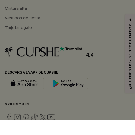
Cintura alta
Vestidos de fiesta
¿QUIERES 10% DE DESCUENTO?
Tarjeta regalo
4.4
DESCARGA LA APP DE CUPSHE
SÍGUENOS EN