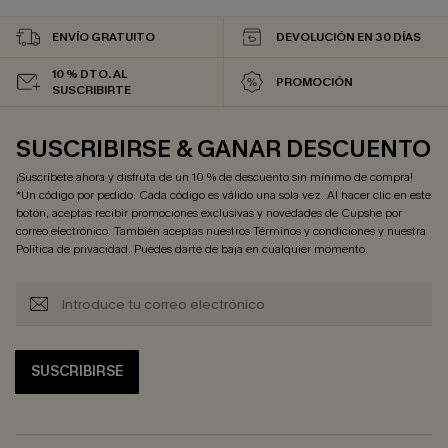
ENVÍO GRATUITO
DEVOLUCIÓN EN 30 DÍAS
10 % DTO. AL
PROMOCIÓN
SUSCRIBIRTE
SUSCRIBIRSE & GANAR DESCUENTO
¡Suscríbete ahora y disfruta de un 10 % de descuento sin mínimo de compra!
*Un código por pedido. Cada código es válido una sola vez. Al hacer clic en este
botón, aceptas recibir promociones exclusivas y novedades de Cupshe por
correo electrónico. También aceptas nuestros
Términos y condiciones
y nuestra
Política de privacidad
. Puedes darte de baja en cualquier momento.
SUSCRIBIRSE