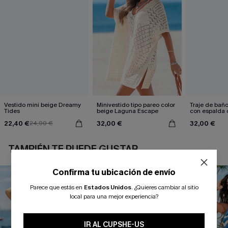
Vestido mini beige Dreamy
Minivestido tipo pareo color
Traje de bañ
Tides
beige Laguna Escape
con espalda 
aleteo floral
22,40 €
32,00 €
32,00 €
24,90 €
TAMBIÉN TE PUEDE GUSTAR
Confirma tu ubicación de envío
Parece que estás en
Estados Unidos
.
¿Quieres cambiar al sitio
local para una mejor experiencia?
IR AL CUPSHE-US