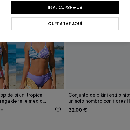
IR AL CUPSHE-US
QUEDARME AQUÍ
op de bikini tropical
Conjunto de bikini estilo hip
braga de talle medio
un solo hombro con flores 
Tenderness
32,00 €
 €