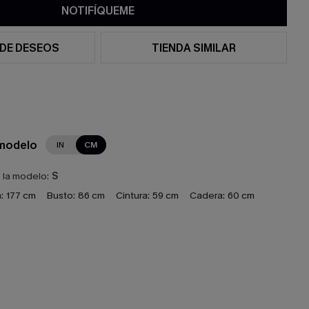
NOTIFÍQUEME
 DE DESEOS
TIENDA SIMILAR
 modelo
IN
CM
e la modelo:
S
:
177 cm
Busto:
86 cm
Cintura:
59 cm
Cadera:
60 cm