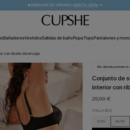
👒PROMOCIÓN DE VERANO:
-10% EN 2 VESTIDOS
>>
🚚ENVÍO GRATUITO A PARTIR DE 49 € >>
💌¡SUSCRIBIRSE & GANAR -10% EXTRA!
is
Bañadores
Vestidos
Salidas de baño
Ropa
Tops
Pantalones y mon
or con ribete de encaje
Sin devoluciones ni
Conjunto de su
interior con r
29,90 €
TALLA (EU)
S(36)
M(38)