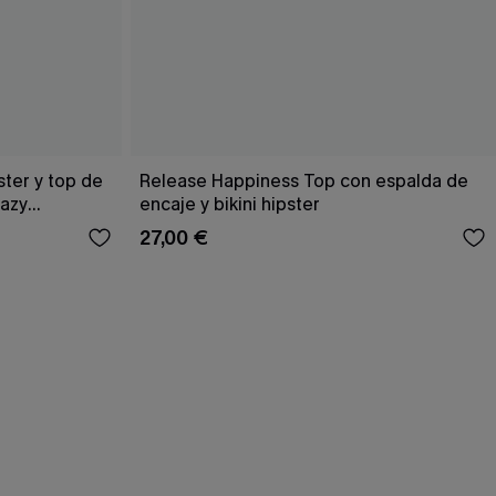
ster y top de
Release Happiness Top con espalda de
Hazy
encaje y bikini hipster
27,00 €