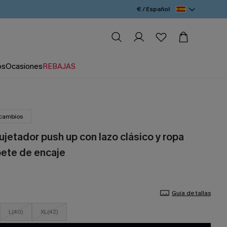
€ / Español
os
Ocasiones
REBAJAS
 cambios
jetador push up con lazo clásico y ropa
ibete de encaje
Guía de tallas
L(40)
XL(42)