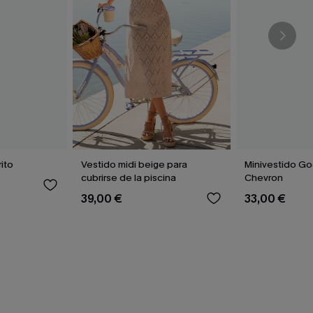
ito
Vestido midi beige para
Minivestido G
cubrirse de la piscina
Chevron
39,00 €
33,00 €