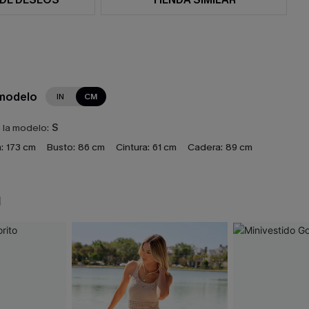
 modelo
IN
CM
e la modelo:
S
:
173 cm
Busto:
86 cm
Cintura:
61 cm
Cadera:
89 cm
N