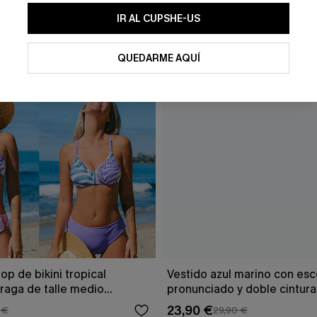
IR AL CUPSHE-US
QUEDARME AQUÍ
op de bikini tropical
Vestido azul marino con es
braga de talle medio
pronunciado y doble cintur
23,90 €
 €
29,90 €