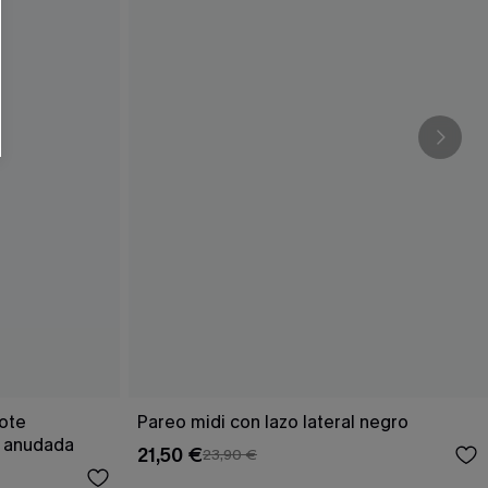
cote
Pareo midi con lazo lateral negro
a anudada
21,50 €
23,90 €