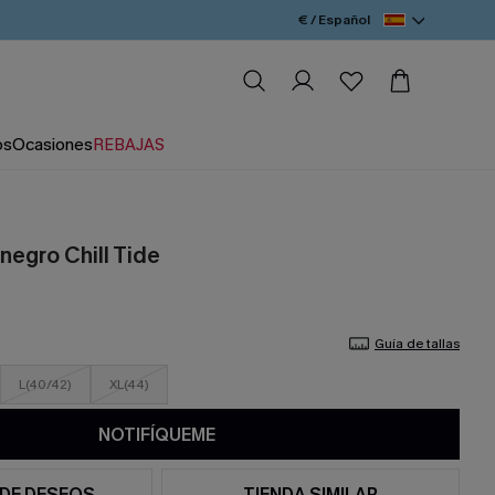
€ / Español
os
Ocasiones
REBAJAS
negro Chill Tide
Guía de tallas
L(40/42)
XL(44)
NOTIFÍQUEME
 DE DESEOS
TIENDA SIMILAR