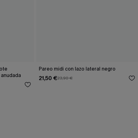
cote
Pareo midi con lazo lateral negro
a anudada
21,50 €
23,90 €