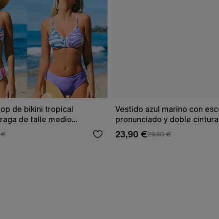
op de bikini tropical
Vestido azul marino con es
braga de talle medio
pronunciado y doble cintur
23,90 €
 €
29,90 €