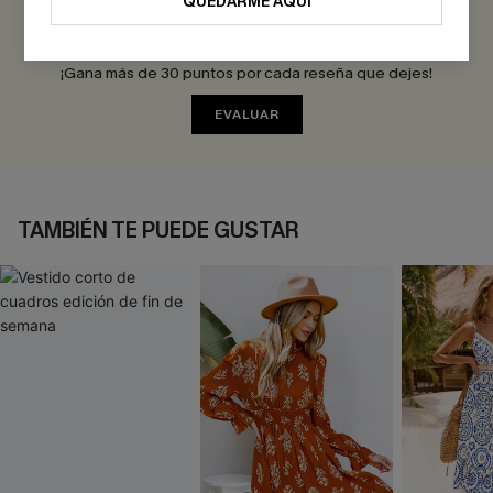
QUEDARME AQUÍ
Sé el Primero en Reseñar
¡Gana más de 30 puntos por cada reseña que dejes!
EVALUAR
TAMBIÉN TE PUEDE GUSTAR