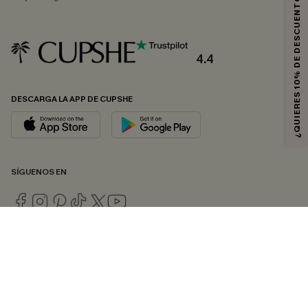
¿QUIERES 10% DE DESCUENTO?
4.4
DESCARGA LA APP DE CUPSHE
SÍGUENOS EN
© 2026 CUPSHE ESPAÑA
Consulte nuestras
Condiciones Generales
,
Política de Privacidad
y
Declaración de accesibilidad
.