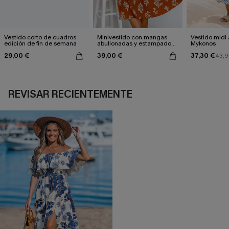
Vestido corto de cuadros
Minivestido con mangas
Vestido midi
edición de fin de semana
abullonadas y estampado
Mykonos
floral en color naranja
29,00 €
39,00 €
37,30 €
quemado
43,9
REVISAR RECIENTEMENTE