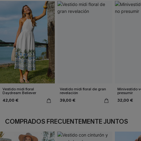
Vestido midi floral
Vestido midi floral de gran
Minivestido v
Daydream Believer
revelación
presumir
42,00 €
39,00 €
32,00 €
COMPRADOS FRECUENTEMENTE JUNTOS