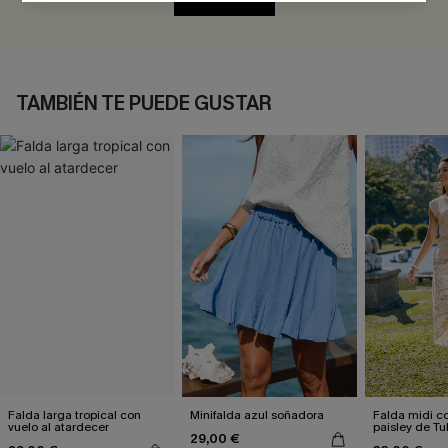
TAMBIÉN TE PUEDE GUSTAR
Falda larga tropical con
Minifalda azul soñadora
Falda midi 
vuelo al atardecer
paisley de T
29,00 €