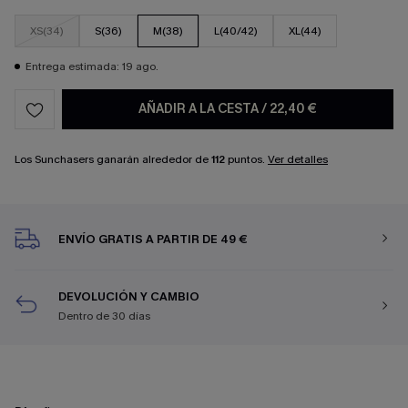
XS(34)
S(36)
M(38)
L(40/42)
XL(44)
Entrega estimada: 19 ago.
AÑADIR A LA CESTA
/
22,40 €
Los Sunchasers ganarán alrededor de
112
puntos.
Ver detalles
ENVÍO GRATIS A PARTIR DE 49 €
DEVOLUCIÓN Y CAMBIO
Dentro de 30 días