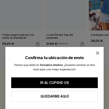
Falda larga tropical con
x Lexi Rivera Top de
Cárdigan azul
vuelo al atardecer
pasarela
36,00 €
29,00 €
21,50 €
23,90 €
Confirma tu ubicación de envío
RESEÑAS DE CLIENTES
Parece que estás en
Estados Unidos
.
¿Quieres cambiar al sitio
local para una mejor experiencia?
0.0
IR AL CUPSHE-US
Sé el Primero en Reseñar
QUEDARME AQUÍ
¡Gana más de 30 puntos por cada reseña que dejes!
EVALUAR