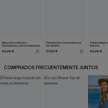
Mercado matutino
Pantalones cortos blancos
Falda beige 
Pantalones cortos tropicales
de diseño
fortuna
34,00 €
37,00 €
34,00 €
COMPRADOS FRECUENTEMENTE JUNTOS