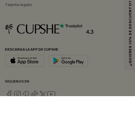
¿QUIERES 10% DE DESCUENTO?
Tarjeta regalo
4.3
DESCARGA LA APP DE CUPSHE
SÍGUENOS EN
© 2026 CUPSHE ESPAÑA
Consulte nuestras
Condiciones Generales
,
Política de Privacidad
y