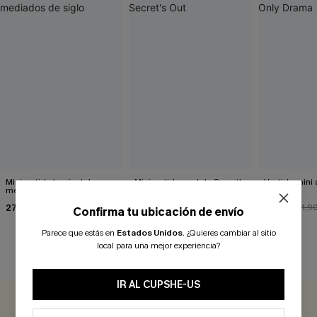
Minivestido tropical de
Minivestido azul de Secret's
Vestido mini 
mediados de siglo
Out
Drama
27,10 €
33,00 €
25,50 €
33,90 €
31,9
Confirma tu ubicación de envío
Parece que estás en
Estados Unidos
.
¿Quieres cambiar al sitio
local para una mejor experiencia?
RESEÑAS DE CLIENTES
IR AL CUPSHE-US
0.0