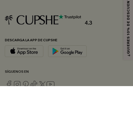
¿QUIERES 10% DE DESCUENTO?
4.3
DESCARGA LA APP DE CUPSHE
SÍGUENOS EN
© 2026 CUPSHE ESPAÑA
Consulte nuestras
Condiciones Generales
,
Política de Privacidad
y
Declaración de accesibilidad
.