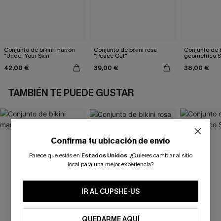
Conjunto de bikini marrón
Conjunto de bikini rosa
Conjunto de b
"Under Your Skin"
"Peace Out"
geométrico 
42,00 €
39,00 €
38,00 €
TAMBIÉN TE PUEDE GUSTAR
Confirma tu ubicación de envío
Parece que estás en
Estados Unidos
.
¿Quieres cambiar al sitio
local para una mejor experiencia?
IR AL CUPSHE-US
QUEDARME AQUÍ