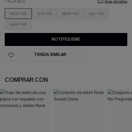
TALLA (EU)
Guía de tallas
XS(30-32)
S(34-36)
M(38-40)
L(42-44)
XL(46-48)
NOTIFÍQUEME
TIENDA SIMILAR
COMPRAR CON