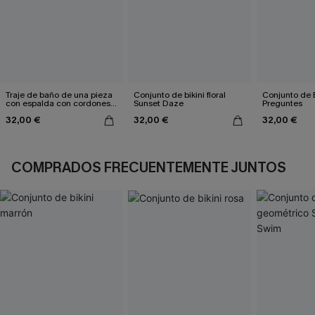
Traje de baño de una pieza
Conjunto de bikini floral
Conjunto de B
con espalda con cordones y
Sunset Daze
Preguntes
aleteo floral
32,00 €
32,00 €
32,00 €
COMPRADOS FRECUENTEMENTE JUNTOS