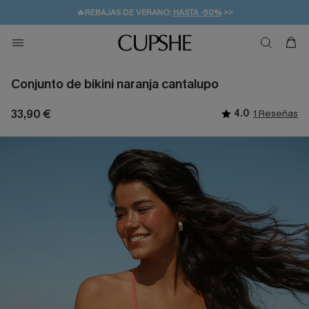
👒PROMOCIÓN DE VERANO:
-10% EN 2 VESTIDOS
>>
🚚ENVÍO GRATUITO A PARTIR DE 49 € >>
💌¡SUSCRIBIRSE & GANAR -10% EXTRA!
Conjunto de bikini naranja cantalupo
33,90 €
4.0
1 Reseñas