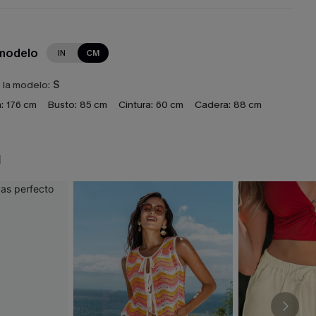
 modelo
IN
CM
e la modelo:
S
:
176 cm
Busto:
85 cm
Cintura:
60 cm
Cadera:
88 cm
N