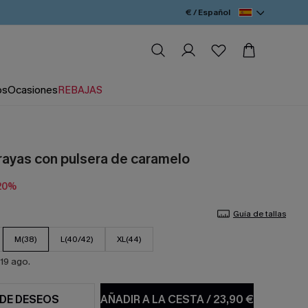
€ / Español
os
Ocasiones
REBAJAS
 rayas con pulsera de caramelo
20%
Guía de tallas
M(38)
L(40/42)
XL(44)
19 ago.
 DE DESEOS
AÑADIR A LA CESTA
/
23,90 €