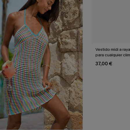
Vestido midi a ray
para cualquier cli
37,00 €