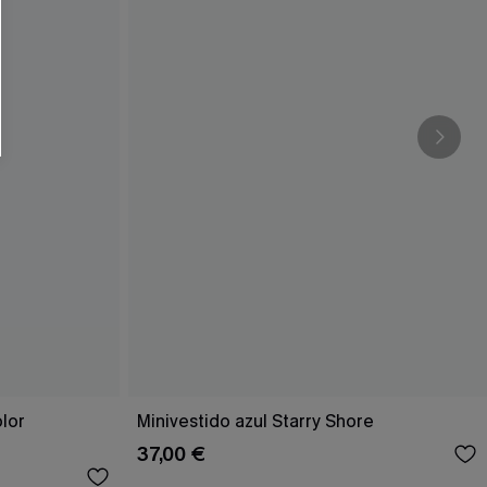
RSE
r este formulario, usted acepta nuestros
acidad
, y además acepta recibir correos
ticos de Cupshe en cualquier momento del
r ninguna compra. Podemos utilizar la
ductos y ofertas adaptados a su perfil.
olor
Minivestido azul Starry Shore
37,00 €