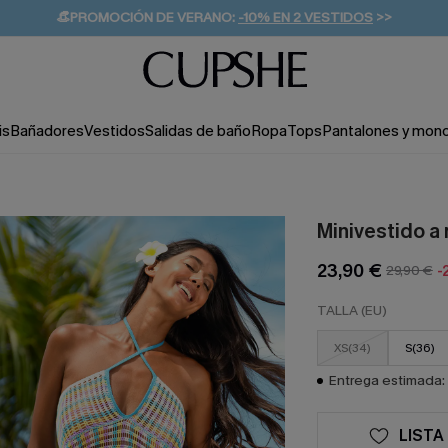
👒PROMOCIÓN DE VERANO:
-10% EN 2 VESTIDOS
>>
🚚ENVÍO GRATUITO A PARTIR DE 49 € >>
💌¡SUSCRIBIRSE & GANAR -10% EXTRA!
is
Bañadores
Vestidos
Salidas de baño
Ropa
Tops
Pantalones y mon
Minivestido a
23,90 €
29,90 €
-
TALLA (EU)
XS(34)
S(36)
Entrega estimada: 
LISTA