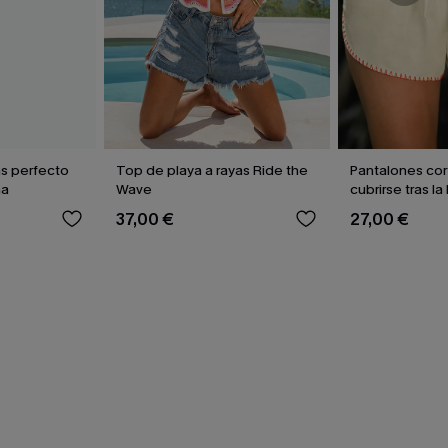
as perfecto
Top de playa a rayas Ride the
Pantalones cor
ma
Wave
cubrirse tras la
37,00 €
27,00 €