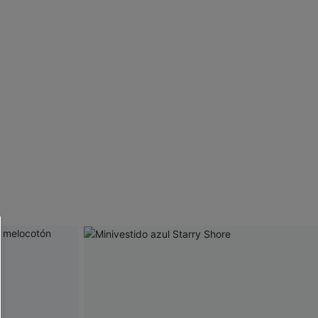
 CUPSHE?
ompra mínima