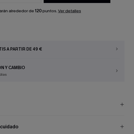
arán alrededor de
120
puntos.
Ver detalles
IS A PARTIR DE 49 €
N Y CAMBIO
días
 cuidado