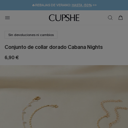
🔥REBAJAS DE VERANO:
HASTA -50%
>>
👒PROMOCIÓN DE VERANO:
🚚ENVÍO GRATUITO A PARTIR DE 49 € >>
💌¡SUSCRIBIRSE & GANAR -10% EXTRA!
-10% EN 2 VESTIDOS
>>
Sin devoluciones ni cambios
Conjunto de collar dorado Cabana Nights
6,90 €