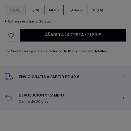
XS(34)
S(36)
M(38)
L(40/42)
XL(44)
Entrega estimada: 20 ago.
AÑADIR A LA CESTA
/
21,50 €
Los Sunchasers ganarán alrededor de
108
puntos.
Ver detalles
ENVÍO GRATIS A PARTIR DE 49 €
DEVOLUCIÓN Y CAMBIO
Dentro de 30 días