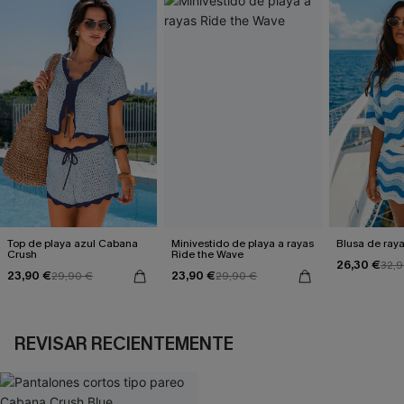
Top de playa azul Cabana
Minivestido de playa a rayas
Blusa de ray
Crush
Ride the Wave
26,30 €
32,9
23,90 €
23,90 €
29,90 €
29,90 €
REVISAR RECIENTEMENTE