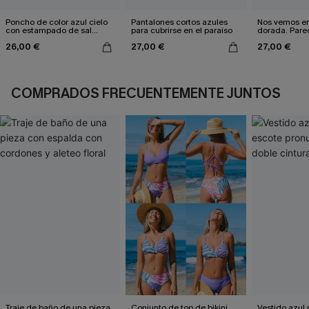
Poncho de color azul cielo
Pantalones cortos azules
Nos vemos en
con estampado de sal
para cubrirse en el paraíso
dorada. Pareo
marina
26,00 €
27,00 €
27,00 €
COMPRADOS FRECUENTEMENTE JUNTOS
Traje de baño de una pieza
Conjunto de top de bikini
Vestido azul