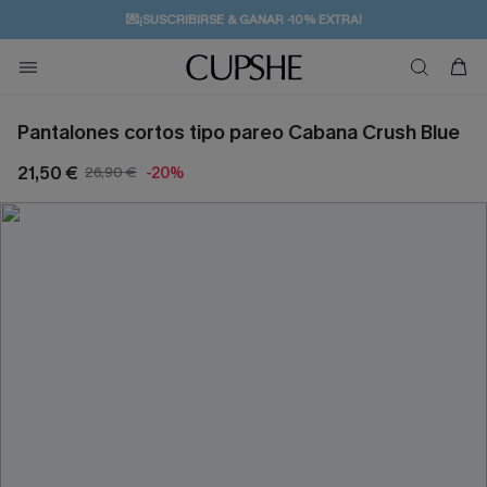
💌¡SUSCRIBIRSE & GANAR -10% EXTRA!
🚚ENVÍO GRATUITO A PARTIR DE 49 € >>
Pantalones cortos tipo pareo Cabana Crush Blue
21,50 €
26,90 €
-20%