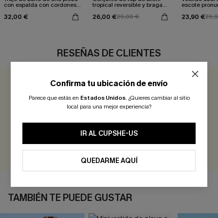
con espalda con cordones y
tropical reversible y braga
escote pronu
aleteo floral
de talle medio Escaping
cintura anud
32,00 €
26,00 €
23,90 €
29,00 €
29,
RESEÑAS DE CLIENTES
Confirma tu ubicación de envío
0.0
Parece que estás en
Estados Unidos
.
¿Quieres cambiar al sitio
local para una mejor experiencia?
Sé el Primero en Reseñar
¡Gana más de 30 puntos por cada reseña que dejes!
IR AL CUPSHE-US
EVALUAR
QUEDARME AQUÍ
TAMBIÉN TE PUEDE GUSTAR