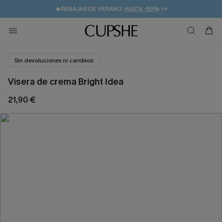
🔥REBAJAS DE VERANO:
HASTA -50%
>>
👒PROMOCIÓN DE VERANO:
🚚ENVÍO GRATUITO A PARTIR DE 49 € >>
💌¡SUSCRIBIRSE & GANAR -10% EXTRA!
-10% EN 2 VESTIDOS
>>
Sin devoluciones ni cambios
Visera de crema Bright Idea
21,90 €