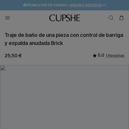
👒PROMOCIÓN DE VERANO:
-10% EN 2 VESTIDOS
>>
🚚ENVÍO GRATUITO A PARTIR DE 49 € >>
💌¡SUSCRIBIRSE & GANAR -10% EXTRA!
Traje de baño de una pieza con control de barriga
y espalda anudada Brick
25,50 €
5.0
1 Reseñas