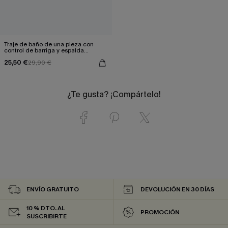
Traje de baño de una pieza con
control de barriga y espalda
anudada Brick
25,50 €
29,90 €
¿Te gusta? ¡Compártelo!
ENVÍO GRATUITO
DEVOLUCIÓN EN 30 DÍAS
10 % DTO. AL
PROMOCIÓN
SUSCRIBIRTE