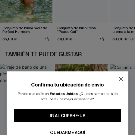
Conjunto de bikini morado
Conjunto de bikini rosa
Conjunto de b
Perfect Harmony
"Peace Out"
crema a la 
35,00 €
39,00 €
33,00 €
37,0
TAMBIÉN TE PUEDE GUSTAR
Confirma tu ubicación de envío
Parece que estás en
Estados Unidos
.
¿Quieres cambiar al sitio
local para una mejor experiencia?
IR AL CUPSHE-US
QUEDARME AQUÍ