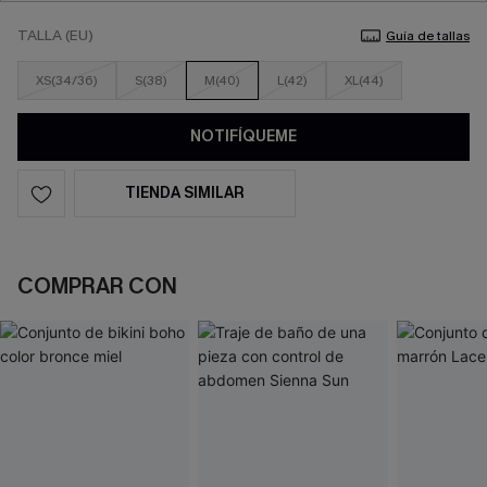
TALLA (EU)
Guía de tallas
XS(34/36)
S(38)
M(40)
L(42)
XL(44)
NOTIFÍQUEME
TIENDA SIMILAR
COMPRAR CON