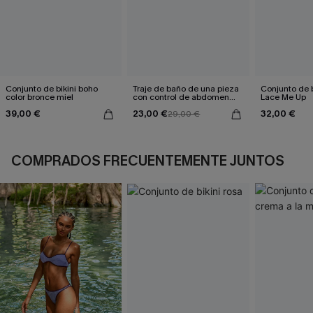
Conjunto de bikini boho
Traje de baño de una pieza
Conjunto de b
color bronce miel
con control de abdomen
Lace Me Up
Sienna Sun
39,00 €
23,00 €
32,00 €
29,00 €
COMPRADOS FRECUENTEMENTE JUNTOS