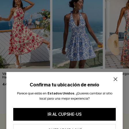
Vestido midi floral Golden
Minivestido ornamentado
Vestido largo
Haze
para el día y la noche
Days"
Confirma tu ubicación de envío
44,00 €
43,00 €
37,00 €
Parece que estás en
Estados Unidos
.
¿Quieres cambiar al sitio
local para una mejor experiencia?
RESEÑAS DE CLIENTES
IR AL CUPSHE-US
0.0