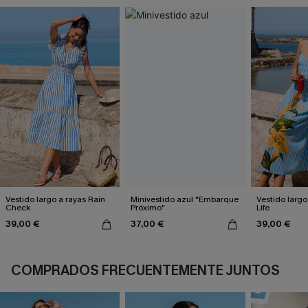
Vestido largo a rayas Rain
Minivestido azul "Embarque
Vestido largo
Check
Próximo"
Life
39,00 €
37,00 €
39,00 €
COMPRADOS FRECUENTEMENTE JUNTOS