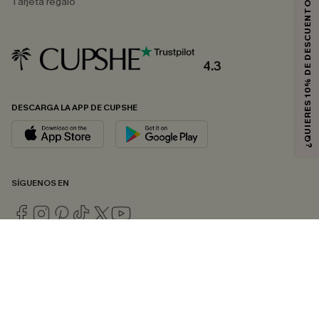
¿QUIERES 10% DE DESCUENTO?
Tarjeta regalo
4.3
DESCARGA LA APP DE CUPSHE
SÍGUENOS EN
© 2026 CUPSHE ESPAÑA
Consulte nuestras
Condiciones Generales
,
Política de Privacidad
y
Declaración de accesibilidad
.