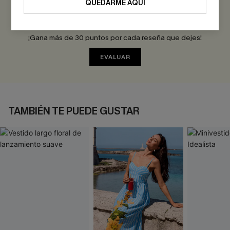
QUEDARME AQUÍ
Sé el Primero en Reseñar
¡Gana más de 30 puntos por cada reseña que dejes!
EVALUAR
TAMBIÉN TE PUEDE GUSTAR