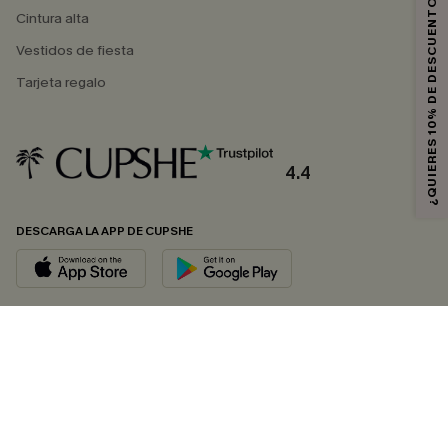
¿QUIERES 10% DE DESCUENTO?
Cintura alta
Vestidos de fiesta
Tarjeta regalo
4.4
DESCARGA LA APP DE CUPSHE
SÍGUENOS EN