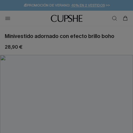
👒PROMOCIÓN DE VERANO:
-10% EN 2 VESTIDOS
>>
🚚ENVÍO GRATUITO A PARTIR DE 49 € >>
💌¡SUSCRIBIRSE & GANAR -10% EXTRA!
Minivestido adornado con efecto brillo boho
28,90 €