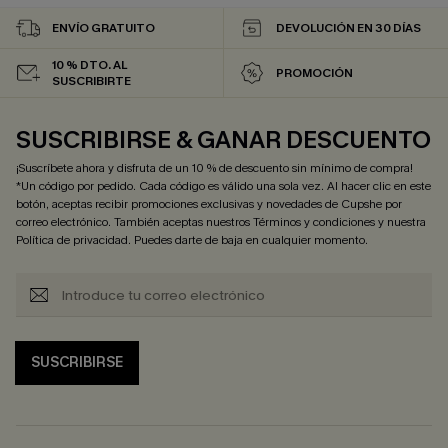
ENVÍO GRATUITO
DEVOLUCIÓN EN 30 DÍAS
10 % DTO. AL
PROMOCIÓN
SUSCRIBIRTE
SUSCRIBIRSE & GANAR DESCUENTO
¡Suscríbete ahora y disfruta de un 10 % de descuento sin mínimo de compra!
*Un código por pedido. Cada código es válido una sola vez. Al hacer clic en este
botón, aceptas recibir promociones exclusivas y novedades de Cupshe por
correo electrónico. También aceptas nuestros
Términos y condiciones
y nuestra
Política de privacidad
. Puedes darte de baja en cualquier momento.
SUSCRIBIRSE