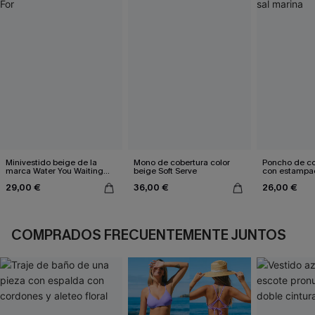
Minivestido beige de la
Mono de cobertura color
Poncho de col
marca Water You Waiting
beige Soft Serve
con estampad
For
marina
29,00 €
36,00 €
26,00 €
COMPRADOS FRECUENTEMENTE JUNTOS