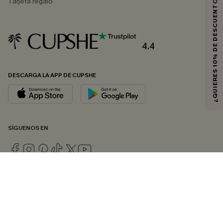
¿QUIERES 10% DE DESCUENTO?
Tarjeta regalo
4.4
DESCARGA LA APP DE CUPSHE
SÍGUENOS EN
© 2026 CUPSHE ESPAÑA
Consulte nuestras
Condiciones Generales
,
Política de Privacidad
y
Declaración de accesibilidad
.