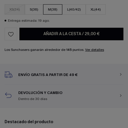
XS(34)
S(36)
M(38)
L(40/42)
XL(44)
Entrega estimada: 19 ago.
AÑADIR A LA CESTA
/
29,00 €
Los Sunchasers ganarán alrededor de
145
puntos.
Ver detalles
ENVÍO GRATIS A PARTIR DE 49 €
DEVOLUCIÓN Y CAMBIO
Dentro de 30 días
Destacado del producto