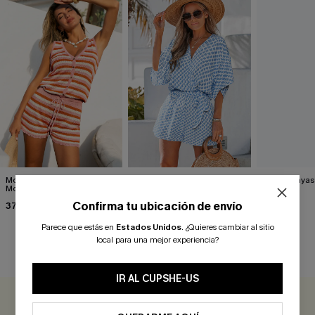
Mono a rayas Sunshine
Mono ornamentado con
Mono a rayas
Mood
perspectiva
33,00 €
Confirma tu ubicación de envío
37,00 €
21,50 €
26,90 €
Parece que estás en
Estados Unidos
.
¿Quieres cambiar al sitio
local para una mejor experiencia?
RESEÑAS DE CLIENTES
IR AL CUPSHE-US
0.0