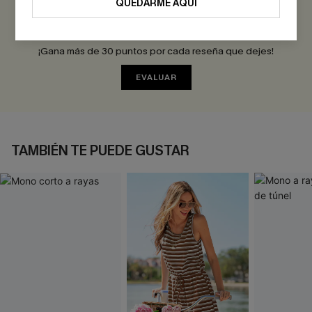
QUEDARME AQUÍ
Sé el Primero en Reseñar
¡Gana más de 30 puntos por cada reseña que dejes!
EVALUAR
TAMBIÉN TE PUEDE GUSTAR