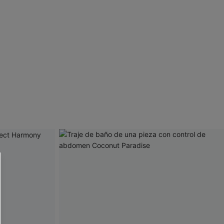
 CUPSHE?
ompra mínima