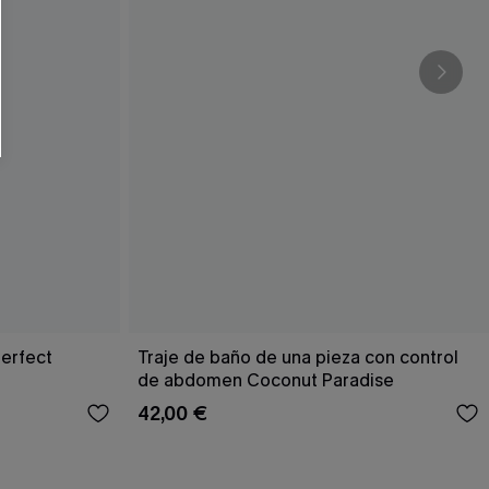
RSE
r este formulario, usted acepta nuestros
acidad
, y además acepta recibir correos
ticos de Cupshe en cualquier momento del
r ninguna compra. Podemos utilizar la
ductos y ofertas adaptados a su perfil.
Perfect
Traje de baño de una pieza con control
de abdomen Coconut Paradise
42,00 €