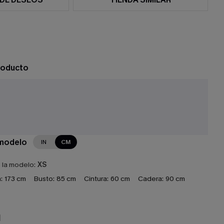
roducto
 modelo
IN
CM
e la modelo:
XS
:
173 cm
Busto:
85 cm
Cintura:
60 cm
Cadera:
90 cm
N