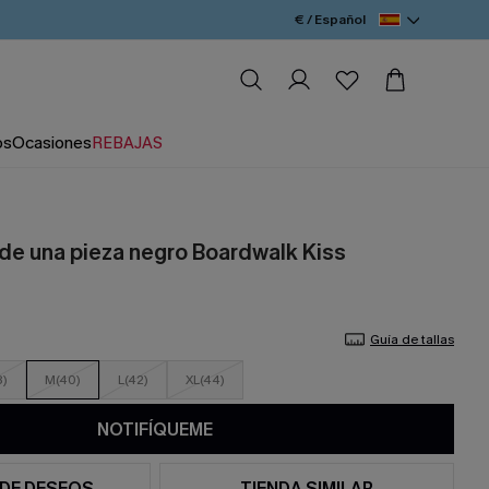
€ / Español
os
Ocasiones
REBAJAS
 de una pieza negro Boardwalk Kiss
Guía de tallas
8)
M(40)
L(42)
XL(44)
NOTIFÍQUEME
 DE DESEOS
TIENDA SIMILAR