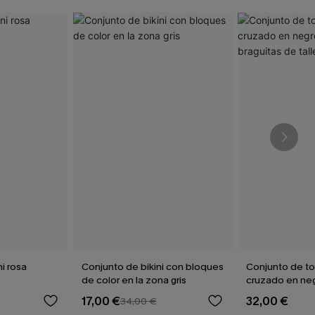
i rosa
Conjunto de bikini con bloques
Conjunto de to
de color en la zona gris
cruzado en neg
braguitas de tal
17,00 €
32,00 €
34,00 €