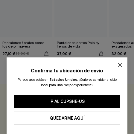
Pantalones florales como
Pantalones cortos Paisley
Pantalones a
los de primavera
llenos de vida
exagerados
27,10 €
37,00 €
32,00 €
33,90 €
Confirma tu ubicación de envío
RESEÑAS DE CLIENTES
Parece que estás en
Estados Unidos
.
¿Quieres cambiar al sitio
local para una mejor experiencia?
0.0
IR AL CUPSHE-US
Sé el Primero en Reseñar
QUEDARME AQUÍ
¡Gana más de 30 puntos por cada reseña que dejes!
EVALUAR