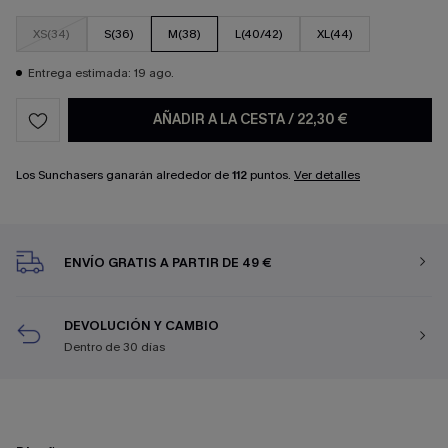
XS(34)
S(36)
M(38)
L(40/42)
XL(44)
Entrega estimada: 19 ago.
AÑADIR A LA CESTA
/
22,30 €
Los Sunchasers ganarán alrededor de
112
puntos.
Ver detalles
ENVÍO GRATIS A PARTIR DE 49 €
DEVOLUCIÓN Y CAMBIO
Dentro de 30 días