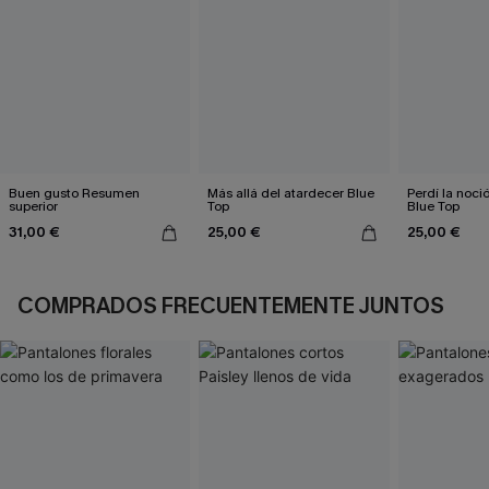
Buen gusto Resumen
Más allá del atardecer Blue
Perdí la noci
superior
Top
Blue Top
31,00 €
25,00 €
25,00 €
COMPRADOS FRECUENTEMENTE JUNTOS