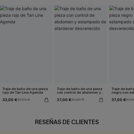
Traje de baño de una pieza
Traje de baño de una pieza
Traje de bañ
rojo de Tan Line Agenda
con control de abdomen y
negro con e
estampado de atardecer
atardecer de
33,00 €
37,00 €
37,00 €
37,00 €
desvanecido
41,00 €
41,0
RESEÑAS DE CLIENTES