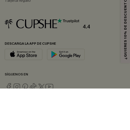
¿QUIERES 10% DE DESCUENTO?
Tarjeta regalo
4.4
DESCARGA LA APP DE CUPSHE
SÍGUENOS EN
© 2026 CUPSHE ESPAÑA
Consulte nuestras
Condiciones Generales
,
Política de Privacidad
y
Declaración de accesibilidad
.