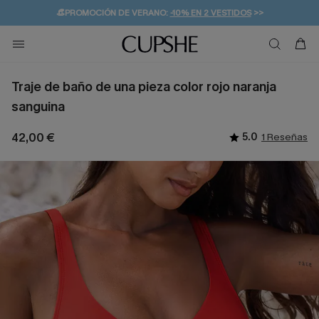
👒PROMOCIÓN DE VERANO:
-10% EN 2 VESTIDOS
>>
🚚ENVÍO GRATUITO A PARTIR DE 49 € >>
💌¡SUSCRIBIRSE & GANAR -10% EXTRA!
Traje de baño de una pieza color rojo naranja
sanguina
42,00 €
5.0
1 Reseñas