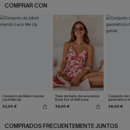
COMPRAR CON
Conjunto de bikini marrón
Traje de baño de una pieza
Conjunto de b
Lace Me Up
floral Act of Self-Love
geométrico t
genial
32,00 €
39,00 €
38,00 €
COMPRADOS FRECUENTEMENTE JUNTOS