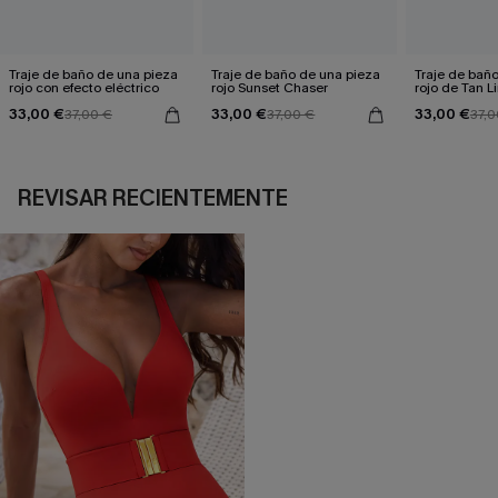
Traje de baño de una pieza
Traje de baño de una pieza
Traje de bañ
rojo con efecto eléctrico
rojo Sunset Chaser
rojo de Tan 
33,00 €
33,00 €
33,00 €
37,00 €
37,00 €
37,0
REVISAR RECIENTEMENTE