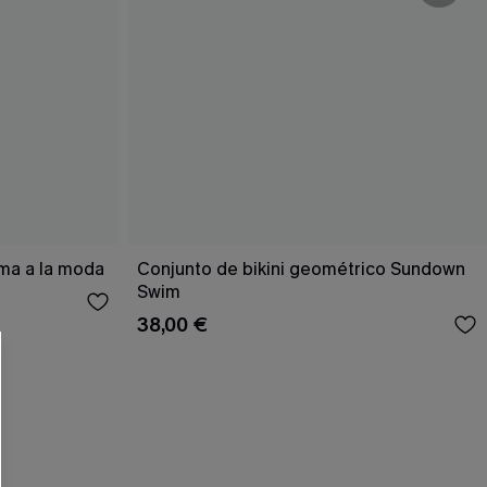
 CUPSHE?
ema a la moda
Conjunto de bikini geométrico Sundown
Swim
38,00 €
ompra mínima