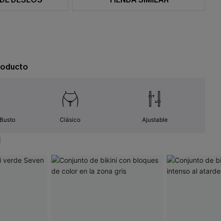
roducto
 Busto
Clásico
Ajustable
N