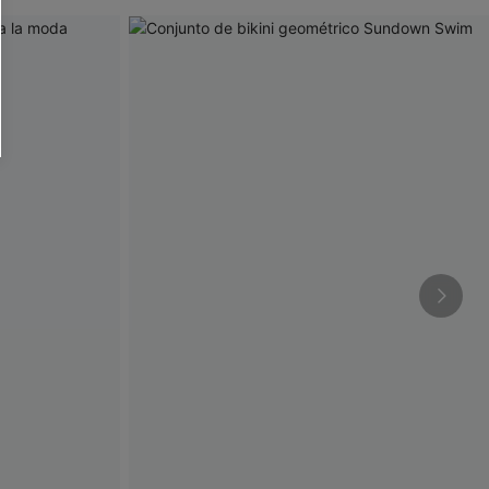
RSE
r este formulario, usted acepta nuestros
acidad
, y además acepta recibir correos
ticos de Cupshe en cualquier momento del
r ninguna compra. Podemos utilizar la
ductos y ofertas adaptados a su perfil.