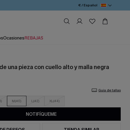
€ / Español
os
Ocasiones
REBAJAS
de una pieza con cuello alto y malla negra
Guía de tallas
8)
M(40)
L(42)
XL(44)
NOTIFÍQUEME
 DE DESEOS
TIENDA SIMILAR