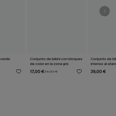
 verde
Conjunto de bikini con bloques
Conjunto de bi
de color en la zona gris
intenso al atar
17,00 €
39,00 €
34,00 €