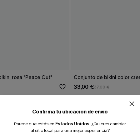
¿NUEVO EN
ikini rosa "Peace Out"
Conjunto de bikini color cr
33,00 €
37,00 €
-10% extra sin c
Confirma tu ubicación de envío
Parece que estás en
Estados Unidos
.
¿Quieres cambiar
al sitio local para una mejor experiencia?