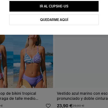
IR AL CUPSHE-US
QUEDARME AQUÍ
op de bikini tropical
Vestido azul marino con es
braga de talle medio
pronunciado y doble cintur
23,90 €
 €
29,90 €