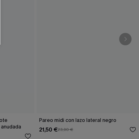
cote
Pareo midi con lazo lateral negro
a anudada
21,50 €
23,90 €