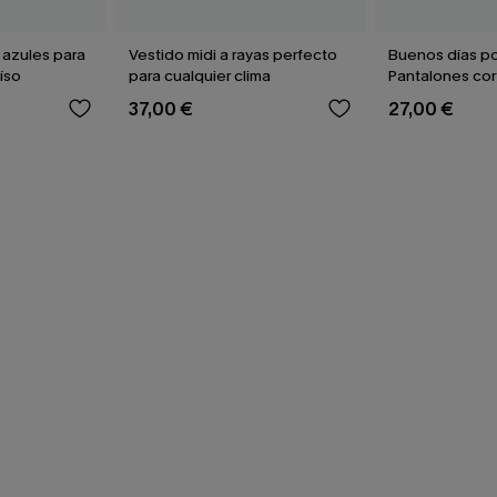
 azules para
Vestido midi a rayas perfecto
Buenos días po
íso
para cualquier clima
Pantalones cor
cobertura Che
37,00 €
27,00 €