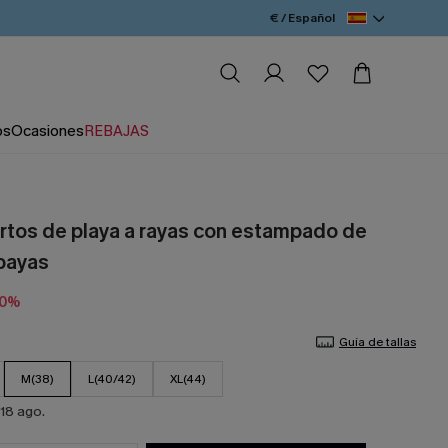
€ / Español
os
Ocasiones
REBAJAS
rtos de playa a rayas con estampado de
bayas
20%
Guía de tallas
M(38)
L(40/42)
XL(44)
18 ago.