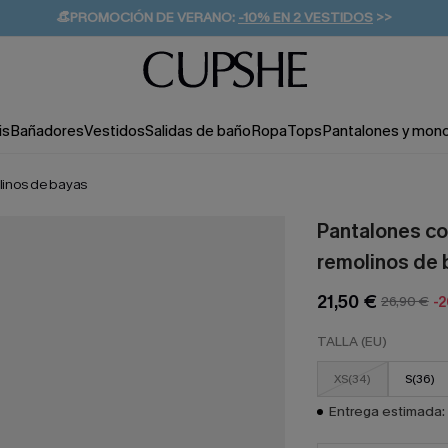
👒PROMOCIÓN DE VERANO:
-10% EN 2 VESTIDOS
>>
🚚ENVÍO GRATUITO A PARTIR DE 49 € >>
💌¡SUSCRIBIRSE & GANAR -10% EXTRA!
is
Bañadores
Vestidos
Salidas de baño
Ropa
Tops
Pantalones y mon
linos de bayas
Pantalones co
remolinos de 
21,50 €
26,90 €
-
TALLA (EU)
XS(34)
S(36)
Entrega estimada: 