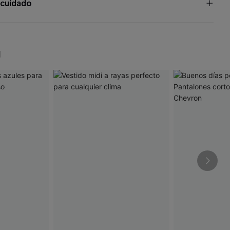
 cuidado
N