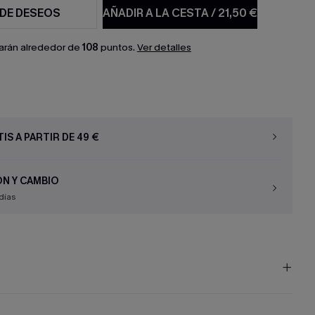
 DE DESEOS
AÑADIR A LA CESTA
/
21,50 €
arán alrededor de
108
puntos.
Ver detalles
IS A PARTIR DE 49 €
N Y CAMBIO
días