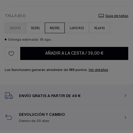
TALLA (EU)
Guía de tallas
XS(34)
S(36)
M(38)
L(40/42)
XL(44)
Entrega estimada: 18 ago.
AÑADIR A LA CESTA
/
39,00 €
Los Sunchasers ganarán alrededor de
195
puntos.
Ver detalles
ENVÍO GRATIS A PARTIR DE 49 €
DEVOLUCIÓN Y CAMBIO
Dentro de 30 días