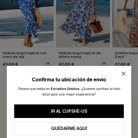
Vestido largo tropical con
Vestido largo tropical de
Vestido largo
icono de isla
última marea
Days"
43,00 €
42,00 €
37,00 €
Confirma tu ubicación de envío
RESEÑAS DE CLIENTES
Parece que estás en
Estados Unidos
.
¿Quieres cambiar al sitio
local para una mejor experiencia?
0.0
IR AL CUPSHE-US
Sé el Primero en Reseñar
QUEDARME AQUÍ
¡Gana más de 30 puntos por cada reseña que dejes!