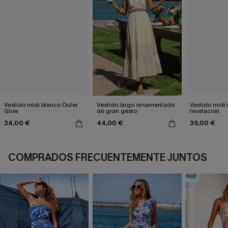
Vestido midi blanco Outer
Vestido largo ornamentado
Vestido midi 
Glow
de gran gesto
revelación
34,00 €
44,00 €
39,00 €
COMPRADOS FRECUENTEMENTE JUNTOS