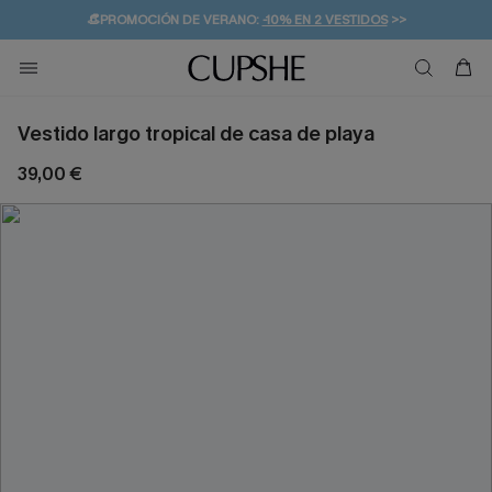
👒PROMOCIÓN DE VERANO:
-10% EN 2 VESTIDOS
>>
🚚ENVÍO GRATUITO A PARTIR DE 49 € >>
💌¡SUSCRIBIRSE & GANAR -10% EXTRA!
Vestido largo tropical de casa de playa
39,00 €