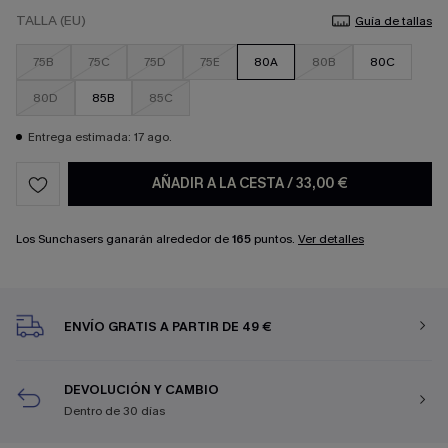
TALLA (EU)
Guía de tallas
75B
75C
75D
75E
80A
80B
80C
80D
85B
85C
Entrega estimada: 17 ago.
AÑADIR A LA CESTA
/
33,00 €
Los Sunchasers ganarán alrededor de
165
puntos.
Ver detalles
ENVÍO GRATIS A PARTIR DE 49 €
DEVOLUCIÓN Y CAMBIO
Dentro de 30 días