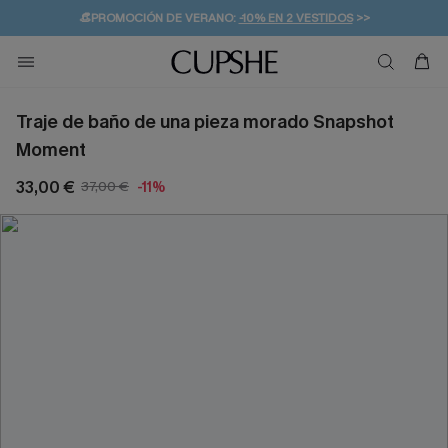
👒PROMOCIÓN DE VERANO:
-10% EN 2 VESTIDOS
>>
🚚ENVÍO GRATUITO A PARTIR DE 49 € >>
💌¡SUSCRIBIRSE & GANAR -10% EXTRA!
Traje de baño de una pieza morado Snapshot
Moment
33,00 €
37,00 €
-11%