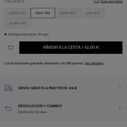
TALLA (EU)
Guía de tallas
XS(30-32)
S(34-36)
M(38-40)
L(42-44)
XL(46-48)
Entrega estimada: 18 ago.
AÑADIR A LA CESTA
/
42,00 €
Los Sunchasers ganarán alrededor de
210
puntos.
Ver detalles
ENVÍO GRATIS A PARTIR DE 49 €
DEVOLUCIÓN Y CAMBIO
Dentro de 30 días