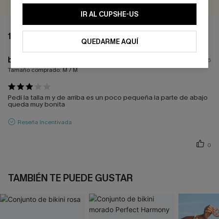
IR AL CUPSHE-US
1 COMENTARIO
QUEDARME AQUÍ
b****
31/07/2026
Tamaño comprado:
M / M
Pedí la talla m y de arriba es un poco pequeña la parte de abajo
queda muy bonita
Reseña Incentivada
0
TAMBIÉN TE PUEDE GUSTAR