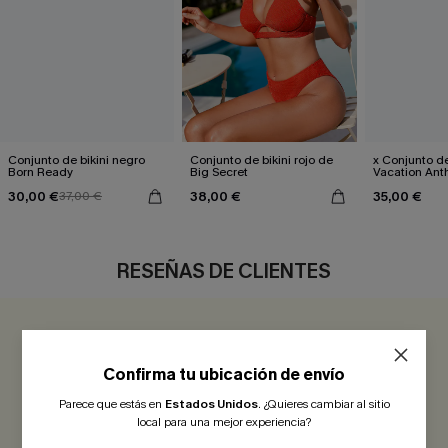
Conjunto de bikini negro
Conjunto de bikini rojo de
x Conjunto de
Born Ready
Big Secret
Vacation An
30,00 €
38,00 €
35,00 €
37,00 €
RESEÑAS DE CLIENTES
3.0
1 COMENTARIO
Confirma tu ubicación de envío
¡Gana más de 30 puntos por cada reseña que dejes!
Parece que estás en
Estados Unidos
.
¿Quieres cambiar al sitio
local para una mejor experiencia?
EVALUAR