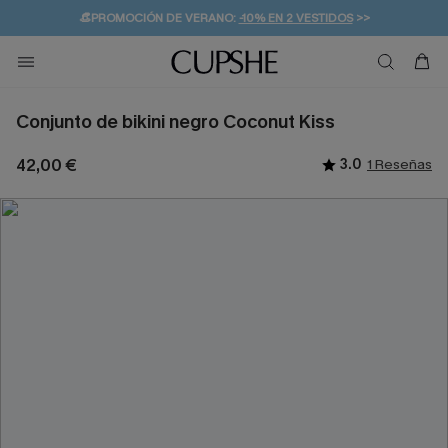
👒PROMOCIÓN DE VERANO:
-10% EN 2 VESTIDOS
>>
🚚ENVÍO GRATUITO A PARTIR DE 49 € >>
💌¡SUSCRIBIRSE & GANAR -10% EXTRA!
Conjunto de bikini negro Coconut Kiss
42,00 €
3.0
1 Reseñas