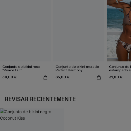
Conjunto de bikini rosa
Conjunto de bikini morado
Conjunto de b
"Peace Out"
Perfect Harmony
estampado a
atractivo
39,00 €
35,00 €
31,00 €
REVISAR RECIENTEMENTE