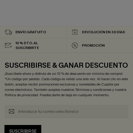
ENVÍO GRATUITO
DEVOLUCIÓN EN 30 DÍAS
10 % DTO. AL
PROMOCIÓN
SUSCRIBIRTE
SUSCRIBIRSE & GANAR DESCUENTO
¡Suscríbete ahora y disfruta de un 10 % de descuento sin mínimo de compra!
*Un código por pedido. Cada código es válido una sola vez. Al hacer clic en este
botón, aceptas recibir promociones exclusivas y novedades de Cupshe por
correo electrónico. También aceptas nuestros
Términos y condiciones
y nuestra
Política de privacidad
. Puedes darte de baja en cualquier momento.
SUSCRIBIRSE