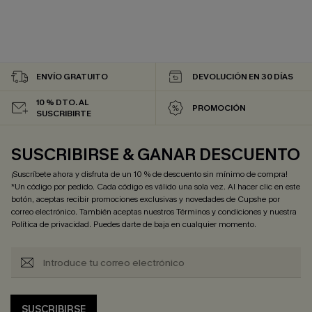
ENVÍO GRATUITO
DEVOLUCIÓN EN 30 DÍAS
10 % DTO. AL
PROMOCIÓN
SUSCRIBIRTE
SUSCRIBIRSE & GANAR DESCUENTO
¡Suscríbete ahora y disfruta de un 10 % de descuento sin mínimo de compra!
*Un código por pedido. Cada código es válido una sola vez. Al hacer clic en este
botón, aceptas recibir promociones exclusivas y novedades de Cupshe por
correo electrónico. También aceptas nuestros
Términos y condiciones
y nuestra
Política de privacidad
. Puedes darte de baja en cualquier momento.
SUSCRIBIRSE