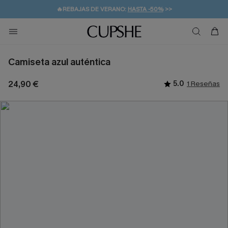
💌¡SUSCRIBIRSE & GANAR -10% EXTRA!
🚚ENVÍO GRATUITO A PARTIR DE 49 € >>
Camiseta azul auténtica
24,90 €
5.0
1 Reseñas