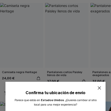
Camiseta negra Heritage
Pantalones cortos Paisley
Pantalones a
llenos de vida
exagerados
24,00 €
37,00 €
32,00 €
Confirma tu ubicación de envío
TAMBIÉN TE PUEDE GUSTAR
Parece que estás en
Estados Unidos
.
¿Quieres cambiar al sitio
local para una mejor experiencia?