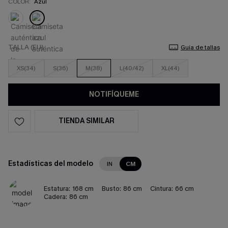
COLOR:
Azul
TALLA (EU)
Guía de tallas
XS(34)
S(36)
M(38)
L(40/42)
XL(44)
NOTIFÍQUEME
TIENDA SIMILAR
Estadísticas del modelo
IN
CM
Estatura:
168 cm
Busto:
86 cm
Cintura:
66 cm
Cadera:
86 cm