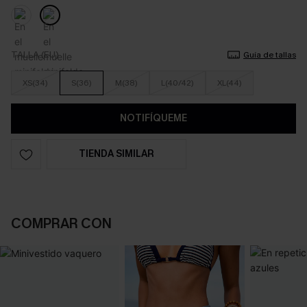
TALLA (EU)
Guía de tallas
XS(34)
S(36)
M(38)
L(40/42)
XL(44)
NOTIFÍQUEME
TIENDA SIMILAR
COMPRAR CON