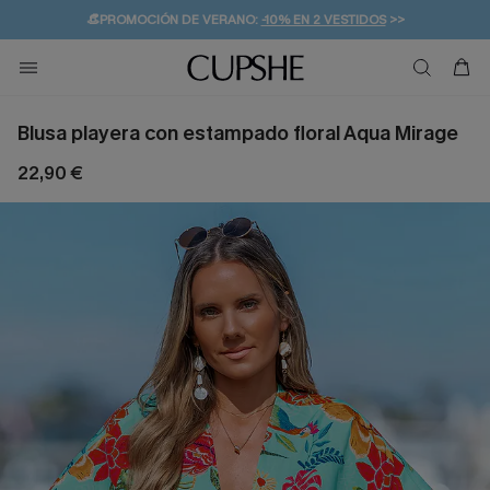
👒PROMOCIÓN DE VERANO:
-10% EN 2 VESTIDOS
>>
🚚ENVÍO GRATUITO A PARTIR DE 49 € >>
💌¡SUSCRIBIRSE & GANAR -10% EXTRA!
Blusa playera con estampado floral Aqua Mirage
22,90 €