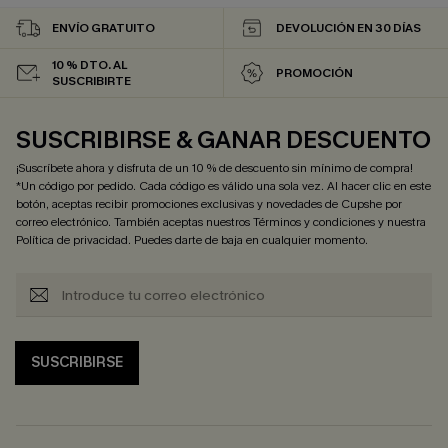
ENVÍO GRATUITO
DEVOLUCIÓN EN 30 DÍAS
10 % DTO. AL
PROMOCIÓN
SUSCRIBIRTE
SUSCRIBIRSE & GANAR DESCUENTO
¡Suscríbete ahora y disfruta de un 10 % de descuento sin mínimo de compra!
*Un código por pedido. Cada código es válido una sola vez. Al hacer clic en este
botón, aceptas recibir promociones exclusivas y novedades de Cupshe por
correo electrónico. También aceptas nuestros
Términos y condiciones
y nuestra
Política de privacidad
. Puedes darte de baja en cualquier momento.
SUSCRIBIRSE