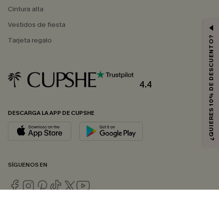
Cintura alta
Vestidos de fiesta
¿QUIERES 10% DE DESCUENTO?
Tarjeta regalo
4.4
DESCARGA LA APP DE CUPSHE
SÍGUENOS EN