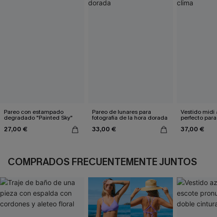
Pareo con estampado
Pareo de lunares para
Vestido midi 
degradado "Painted Sky"
fotografía de la hora dorada
perfecto para
clima
27,00 €
33,00 €
37,00 €
COMPRADOS FRECUENTEMENTE JUNTOS