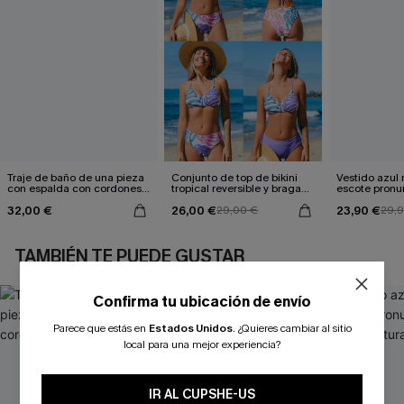
Traje de baño de una pieza
Conjunto de top de bikini
Vestido azul
con espalda con cordones y
tropical reversible y braga
escote pronu
aleteo floral
de talle medio Escaping
cintura anud
32,00 €
26,00 €
23,90 €
29,00 €
29,
TAMBIÉN TE PUEDE GUSTAR
Confirma tu ubicación de envío
Parece que estás en
Estados Unidos
.
¿Quieres cambiar al sitio
local para una mejor experiencia?
IR AL CUPSHE-US