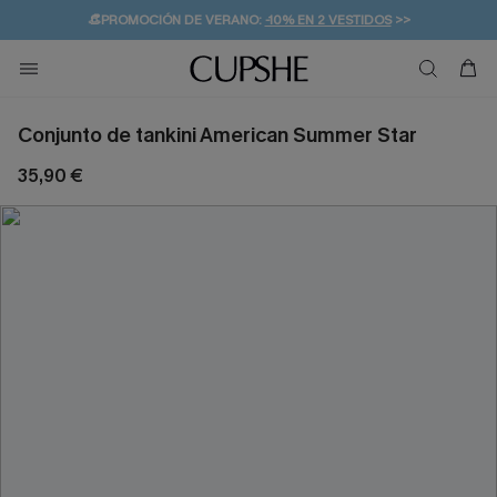
👒PROMOCIÓN DE VERANO:
-10% EN 2 VESTIDOS
>>
🚚ENVÍO GRATUITO A PARTIR DE 49 € >>
💌¡SUSCRIBIRSE & GANAR -10% EXTRA!
Conjunto de tankini American Summer Star
35,90 €