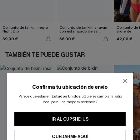
Conjunto de tankini negro
Conjunto de tankini a rayas
Conjunto de t
Night Dip
con estampado de sal
ardiente
marina
39,00 €
36,00 €
42,00 €
TAMBIÉN TE PUEDE GUSTAR
Confirma tu ubicación de envío
Parece que estás en
Estados Unidos
.
¿Quieres cambiar al sitio
local para una mejor experiencia?
IR AL CUPSHE-US
QUEDARME AQUÍ