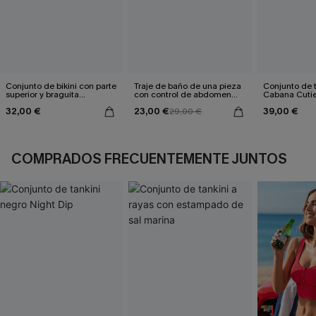
Conjunto de bikini con parte
Traje de baño de una pieza
Conjunto de t
superior y braguita
con control de abdomen
Cabana Cuti
reversible de pata de gallo
Sienna Sun
32,00 €
23,00 €
39,00 €
marrón
29,00 €
COMPRADOS FRECUENTEMENTE JUNTOS