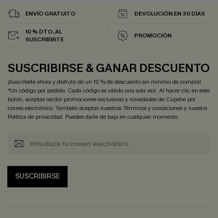
ENVÍO GRATUITO
DEVOLUCIÓN EN 30 DÍAS
10 % DTO. AL
PROMOCIÓN
SUSCRIBIRTE
SUSCRIBIRSE & GANAR DESCUENTO
¡Suscríbete ahora y disfruta de un 10 % de descuento sin mínimo de compra!
*Un código por pedido. Cada código es válido una sola vez. Al hacer clic en este
botón, aceptas recibir promociones exclusivas y novedades de Cupshe por
correo electrónico. También aceptas nuestros
Términos y condiciones
y nuestra
Política de privacidad
. Puedes darte de baja en cualquier momento.
SUSCRIBIRSE