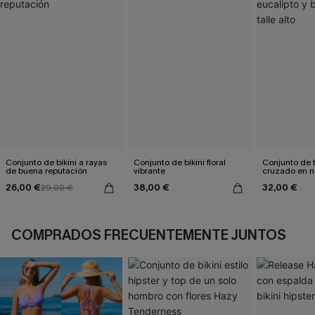
Conjunto de bikini a rayas
Conjunto de bikini floral
Conjunto de t
de buena reputación
vibrante
cruzado en n
eucalipto y b
26,00 €
38,00 €
32,00 €
29,00 €
talle alto
COMPRADOS FRECUENTEMENTE JUNTOS