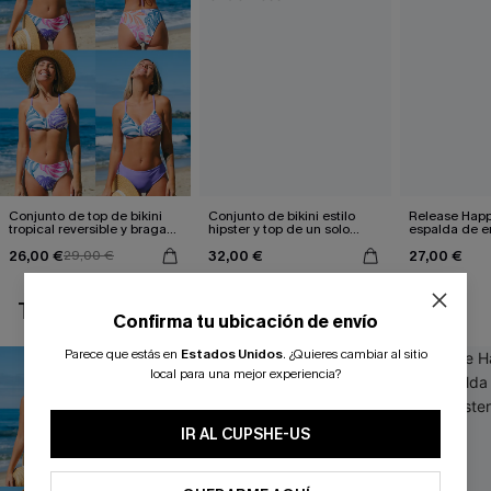
Conjunto de top de bikini
Conjunto de bikini estilo
Release Happ
tropical reversible y braga
hipster y top de un solo
espalda de en
de talle medio Escaping
hombro con flores Hazy
hipster
26,00 €
32,00 €
27,00 €
29,00 €
Tenderness
TAMBIÉN TE PUEDE GUSTAR
Confirma tu ubicación de envío
Parece que estás en
Estados Unidos
.
¿Quieres cambiar al sitio
local para una mejor experiencia?
IR AL CUPSHE-US