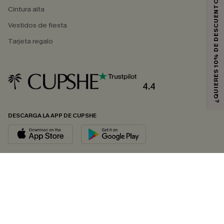
¿QUIERES 10% DE DESCUENTO?
Cintura alta
Vestidos de fiesta
Tarjeta regalo
4.4
DESCARGA LA APP DE CUPSHE
SÍGUENOS EN