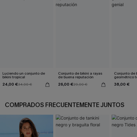
Luciendo un conjunto de
Conjunto de bikini a rayas
Conjunto de b
bikini tropical
de buena reputación
geométrico t
genial
24,00 €
26,00 €
38,00 €
34,00 €
29,00 €
COMPRADOS FRECUENTEMENTE JUNTOS