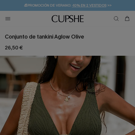
👒PROMOCIÓN DE VERANO:
-10% EN 2 VESTIDOS
>>
🚚ENVÍO GRATUITO A PARTIR DE 49 € >>
💌¡SUSCRIBIRSE & GANAR -10% EXTRA!
Conjunto de tankini Aglow Olive
26,50 €