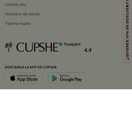
¿QUIERES 10% DE DESCUENTO?
Cintura alta
Vestidos de fiesta
Tarjeta regalo
4.4
DESCARGA LA APP DE CUPSHE
SÍGUENOS EN