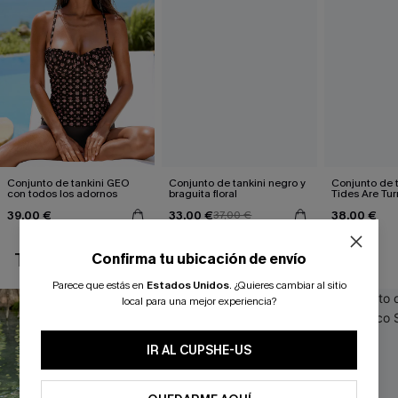
Conjunto de tankini GEO
Conjunto de tankini negro y
Conjunto de 
con todos los adornos
braguita floral
Tides Are Tur
39,00 €
33,00 €
38,00 €
37,00 €
TAMBIÉN TE PUEDE GUSTAR
Confirma tu ubicación de envío
Parece que estás en
Estados Unidos
.
¿Quieres cambiar al sitio
local para una mejor experiencia?
IR AL CUPSHE-US