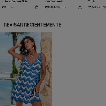
colección Low Tide
azul hortensia
Thrill
29,00 €
29,50 €
21,50 €
36,90 €
26,9
REVISAR RECIENTEMENTE