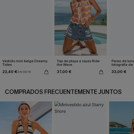
Vestido mini beige Dreamy
Top de playa a rayas Ride
Pareo de lun
Tides
the Wave
fotografía de
22,40 €
37,00 €
33,00 €
24,90 €
COMPRADOS FRECUENTEMENTE JUNTOS