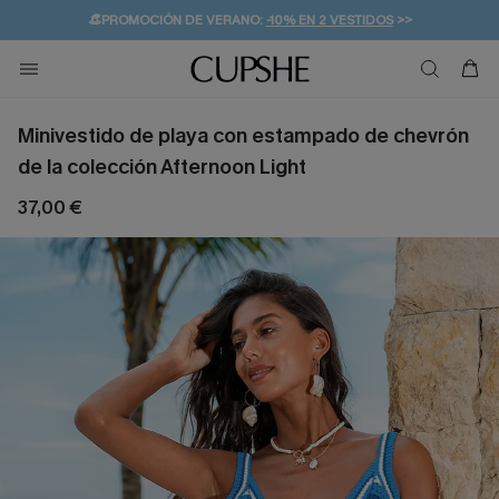
👒PROMOCIÓN DE VERANO:
-10% EN 2 VESTIDOS
>>
🚚ENVÍO GRATUITO A PARTIR DE 49 € >>
💌¡SUSCRIBIRSE & GANAR -10% EXTRA!
Minivestido de playa con estampado de chevrón
de la colección Afternoon Light
37,00 €