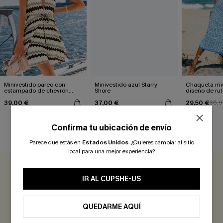
Minivestido pareo con
Minivestido azul Starry
Chaqueta mid
estampado de chevrón
Shore
diseño de rut
"Sea and Be Seen"
39,00 €
37,00 €
29,50 €
36,9
Confirma tu ubicación de envío
RESEÑAS DE CLIENTES
Parece que estás en
Estados Unidos
.
¿Quieres cambiar al sitio
local para una mejor experiencia?
0.0
IR AL CUPSHE-US
Sé el Primero en Reseñar
QUEDARME AQUÍ
¡Gana más de 30 puntos por cada reseña que dejes!