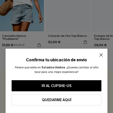
Camiseta blanca
Corazón de Oro Top Blanco
Energía de f
"Pruébame"
Top blanco
32,00 €
21,50 €
29,00 €
23,90 €
Confirma tu ubicación de envío
RESEÑAS DE CLIENTES
Parece que estás en
Estados Unidos
.
¿Quieres cambiar al sitio
local para una mejor experiencia?
0.0
IR AL CUPSHE-US
Sé el Primero en Reseñar
QUEDARME AQUÍ
¡Gana más de 30 puntos por cada reseña que dejes!
EVALUAR