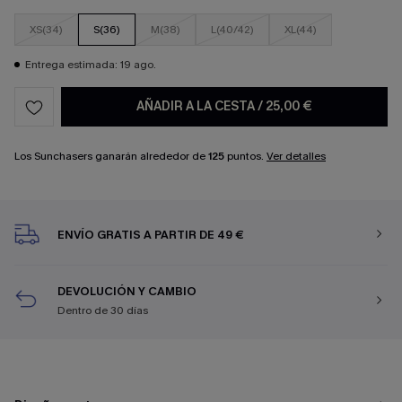
XS(34)
S(36)
M(38)
L(40/42)
XL(44)
Entrega estimada: 19 ago.
AÑADIR A LA CESTA
/
25,00 €
Los Sunchasers ganarán alrededor de
125
puntos.
Ver detalles
ENVÍO GRATIS A PARTIR DE 49 €
DEVOLUCIÓN Y CAMBIO
Dentro de 30 días