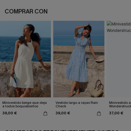
COMPRAR CON
Minivestido beige que deja
Vestido largo a rayas Rain
Minivestido a
a todos boquiabiertos
Check
Wonderstruc
39,00 €
39,00 €
37,00 €