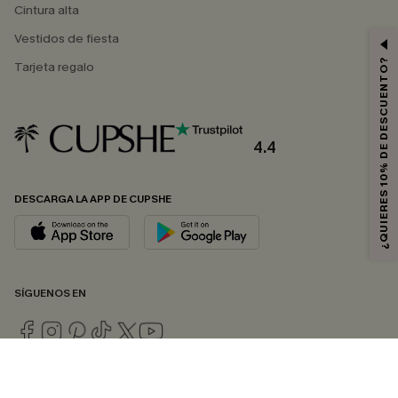
Cintura alta
Vestidos de fiesta
¿QUIERES 10% DE DESCUENTO?
Tarjeta regalo
4.4
DESCARGA LA APP DE CUPSHE
SÍGUENOS EN