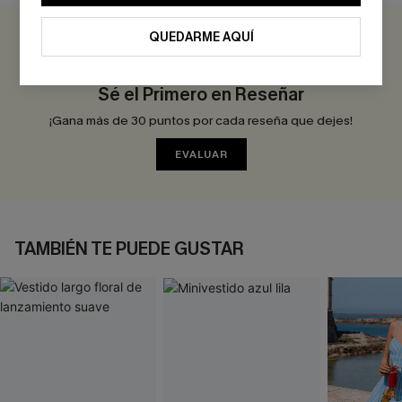
QUEDARME AQUÍ
0.0
Sé el Primero en Reseñar
¡Gana más de 30 puntos por cada reseña que dejes!
EVALUAR
TAMBIÉN TE PUEDE GUSTAR