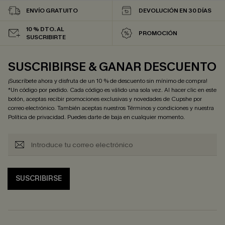
ENVÍO GRATUITO
DEVOLUCIÓN EN 30 DÍAS
10 % DTO. AL
PROMOCIÓN
SUSCRIBIRTE
SUSCRIBIRSE & GANAR DESCUENTO
¡Suscríbete ahora y disfruta de un 10 % de descuento sin mínimo de compra!
*Un código por pedido. Cada código es válido una sola vez. Al hacer clic en este
botón, aceptas recibir promociones exclusivas y novedades de Cupshe por
correo electrónico. También aceptas nuestros
Términos y condiciones
y nuestra
Política de privacidad
. Puedes darte de baja en cualquier momento.
SUSCRIBIRSE