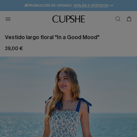
👒PROMOCIÓN DE VERANO:
-10% EN 2 VESTIDOS
>>
🚚ENVÍO GRATUITO A PARTIR DE 49 € >>
💌¡SUSCRIBIRSE & GANAR -10% EXTRA!
Vestido largo floral "In a Good Mood"
39,00 €