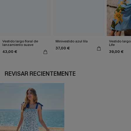
Vestido largo floral de
Minivestido azul lila
Vestido largo
lanzamiento suave
Life
37,00 €
43,00 €
39,00 €
REVISAR RECIENTEMENTE