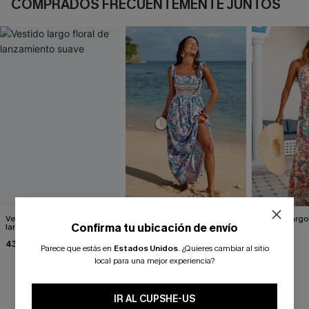
COMPRADOS FRECUENTEMENTE JUNTOS
Vestido largo floral de
Vestido largo floral perfecto
Vestido largo
Confirma tu ubicación de envío
lanzamiento suave
para la foto
Days"
43,00 €
42,00 €
37,00 €
Parece que estás en
Estados Unidos
.
¿Quieres cambiar al sitio
local para una mejor experiencia?
RESEÑAS DE CLIENTES
IR AL CUPSHE-US