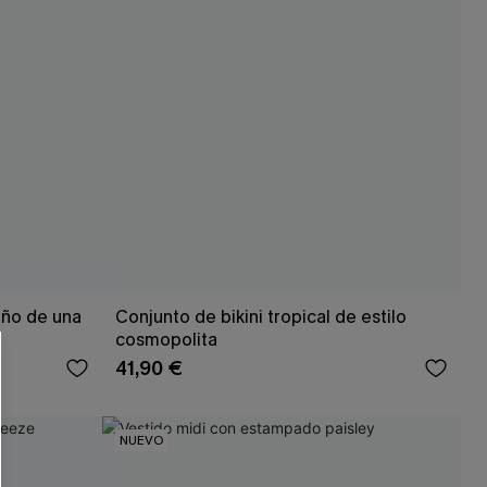
 CUPSHE?
año de una
Conjunto de bikini tropical de estilo
ompra mínima
cosmopolita
41,90 €
NUEVO