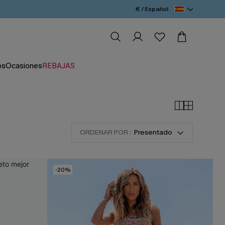
€ / Español
os
Ocasiones
REBAJAS
ORDENAR POR :
Presentado
-20%