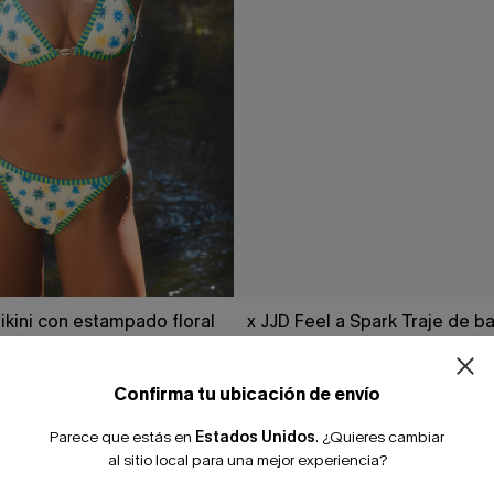
¿NUEVO EN
ikini con estampado floral
x JJD Feel a Spark Traje de b
-10% extra sin c
icales
pieza
37,00 €
Confirma tu ubicación de envío
Parece que estás en
Estados Unidos
.
¿Quieres cambiar
NUEVO
al sitio local para una mejor experiencia?