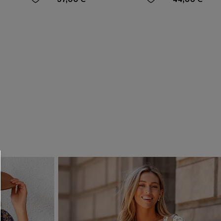
 CUPSHE?
ompra mínima