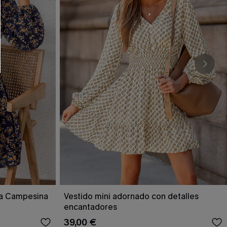
RSE
r este formulario, usted acepta nuestros
acidad
, y además acepta recibir correos
ticos de Cupshe en cualquier momento del
r ninguna compra. Podemos utilizar la
ductos y ofertas adaptados a su perfil.
ga Campesina
Vestido mini adornado con detalles
encantadores
39,00 €