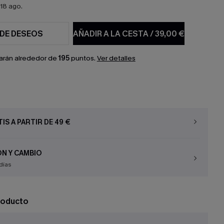
18 ago.
 DE DESEOS
AÑADIR A LA CESTA
/
39,00 €
arán alrededor de
195
puntos.
Ver detalles
IS A PARTIR DE 49 €
N Y CAMBIO
días
roducto