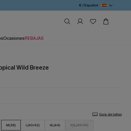
€ / Español
os
Ocasiones
REBAJAS
opical Wild Breeze
%
Guía de tallas
M(38)
L(40/42)
XL(44)
XXL(46/48)