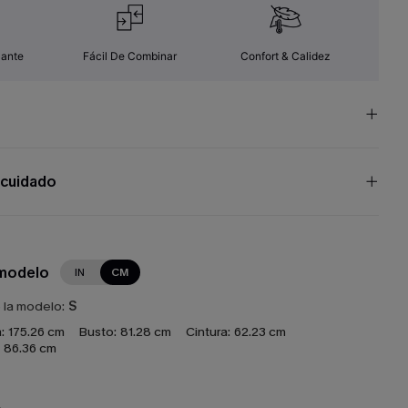
zante
Fácil De Combinar
Confort & Calidez
 cuidado
 modelo
IN
CM
e la modelo:
S
:
175.26 cm
Busto:
81.28 cm
Cintura:
62.23 cm
86.36 cm