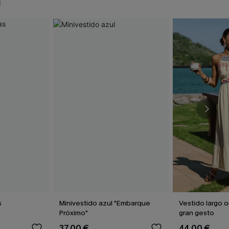
N
s
Minivestido azul "Embarque
Vestido largo
Próximo"
gran gesto
37,00 €
44,00 €