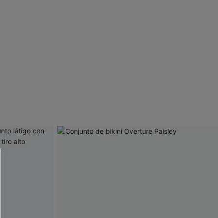
 CUPSHE?
ompra mínima