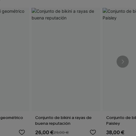
i geométrico
Conjunto de bikini a rayas de
Conjunto de bik
buena reputación
Paisley
26,00 €
38,00 €
29,00 €