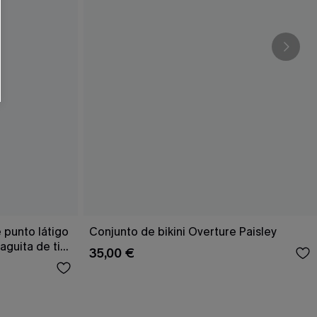
RSE
r este formulario, usted acepta nuestros
acidad
, y además acepta recibir correos
ticos de Cupshe en cualquier momento del
r ninguna compra. Podemos utilizar la
ductos y ofertas adaptados a su perfil.
 punto látigo
Conjunto de bikini Overture Paisley
aguita de tiro
35,00 €