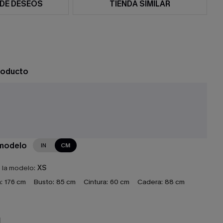
 DE DESEOS
TIENDA SIMILAR
roducto
 modelo
IN
CM
e la modelo:
XS
:
176 cm
Busto:
85 cm
Cintura:
60 cm
Cadera:
88 cm
N