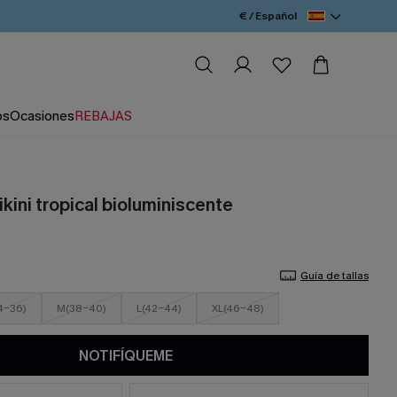
€ / Español
os
Ocasiones
REBAJAS
kini tropical bioluminiscente
Guía de tallas
4-36)
M(38-40)
L(42-44)
XL(46-48)
NOTIFÍQUEME