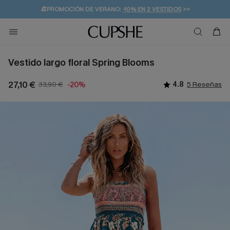
👒PROMOCIÓN DE VERANO:
-10% EN 2 VESTIDOS
>>
🚚ENVÍO GRATUITO A PARTIR DE 49 € >>
💌¡SUSCRIBIRSE & GANAR -10% EXTRA!
Vestido largo floral Spring Blooms
27,10 €
33,90 €
4.8
5 Reseñas
-20%