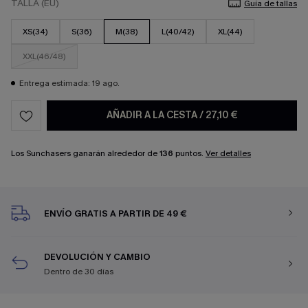
TALLA (EU)
Guía de tallas
XS(34)
S(36)
M(38)
L(40/42)
XL(44)
XXL(46/48)
Entrega estimada: 19 ago.
AÑADIR A LA CESTA
/
27,10 €
Los Sunchasers ganarán alrededor de
136
puntos.
Ver detalles
ENVÍO GRATIS A PARTIR DE 49 €
DEVOLUCIÓN Y CAMBIO
Dentro de 30 días