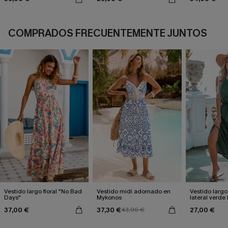
COMPRADOS FRECUENTEMENTE JUNTOS
Vestido largo floral "No Bad
Vestido midi adornado en
Vestido largo
Days"
Mykonos
lateral verde
37,00 €
37,30 €
27,00 €
43,90 €