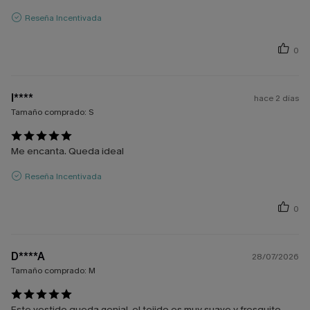
Reseña Incentivada
0
l****
hace 2 días
Tamaño comprado:
S
Me encanta. Queda ideal
Reseña Incentivada
0
D****A
28/07/2026
Tamaño comprado:
M
Este vestido queda genial, el tejido es muy suave y fresquito.