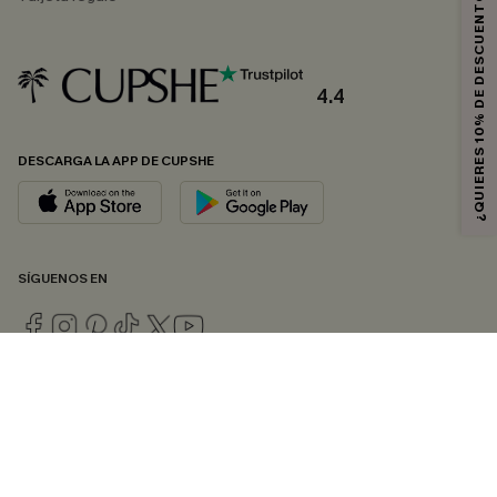
¿QUIERES 10% DE DESCUENTO?
4.4
DESCARGA LA APP DE CUPSHE
SÍGUENOS EN
© 2026 CUPSHE ESPAÑA
Consulte nuestras
Condiciones Generales
,
Política de Privacidad
y
Declaración de accesibilidad
.