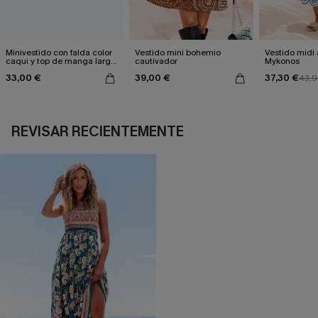
Minivestido con falda color
Vestido mini bohemio
Vestido midi
caqui y top de manga larga
cautivador
Mykonos
negro
33,00 €
39,00 €
37,30 €
43,9
REVISAR RECIENTEMENTE