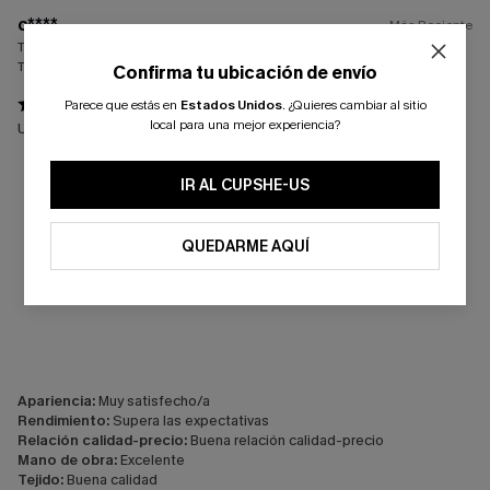
c****
Más Reciente
Tamaño:
Justo
Tamaño comprado:
M
Confirma tu ubicación de envío
Parece que estás en
Estados Unidos
.
¿Quieres cambiar al sitio
local para una mejor experiencia?
Un vestido que sienta fenomenal y es súper cómodo.
IR AL CUPSHE-US
QUEDARME AQUÍ
Apariencia:
Muy satisfecho/a
Rendimiento:
Supera las expectativas
Relación calidad-precio:
Buena relación calidad-precio
Mano de obra:
Excelente
Tejido:
Buena calidad