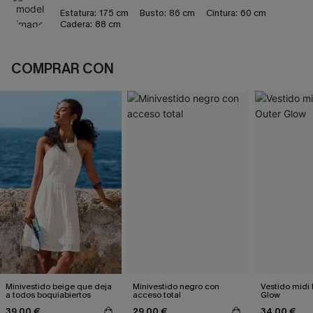
Estatura:
175 cm
Busto:
86 cm
Cintura:
60 cm
Cadera:
88 cm
COMPRAR CON
Minivestido beige que deja
Minivestido negro con
Vestido midi
a todos boquiabiertos
acceso total
Glow
39,00 €
29,00 €
34,00 €