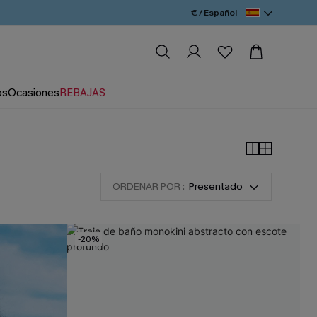
€ / Español
os
Ocasiones
REBAJAS
ORDENAR POR :
Presentado
-20%