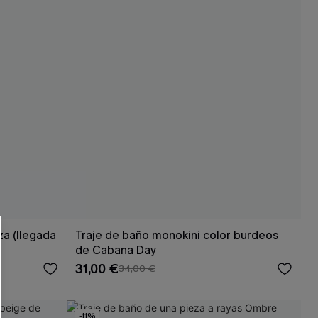
 CUPSHE?
ompra mínima
za (llegada
Traje de baño monokini color burdeos
de Cabana Day
31,00 €
34,00 €
-11%