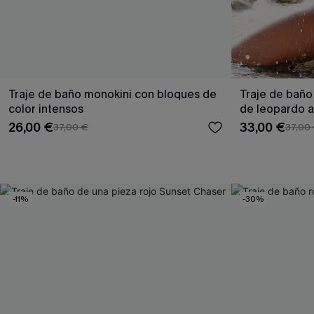
Traje de baño monokini con bloques de
Traje de bañ
color intensos
de leopardo a 
26,00 €
33,00 €
37,00 €
37,00
-11%
-30%