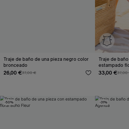
Traje de baño de una pieza negro color
Traje de baño
bronceado
estampado flo
26,00 €
33,00 €
37,00 €
37,00
-50%
-31%