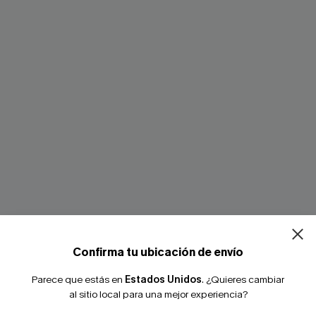
¿NUEVO EN
-10% extra sin c
 rosa de una pieza
Traje de baño azul de una pie
l
tardía)
Confirma tu ubicación de envío
33,00 €
 €
37,00 €
Parece que estás en
Estados Unidos
.
¿Quieres cambiar
al sitio local para una mejor experiencia?
-19%