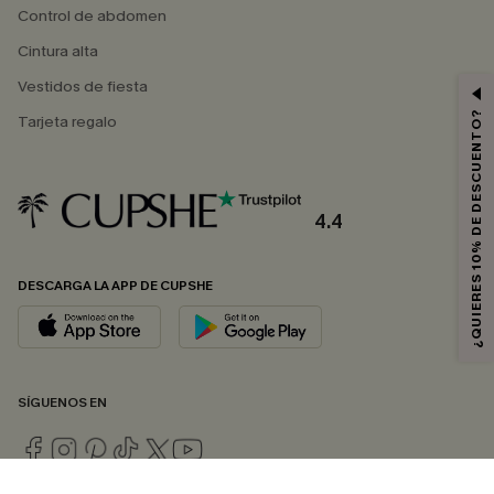
Control de abdomen
Cintura alta
Vestidos de fiesta
¿QUIERES 10% DE DESCUENTO?
Tarjeta regalo
4.4
DESCARGA LA APP DE CUPSHE
SÍGUENOS EN