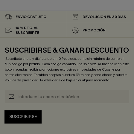
ENVÍO GRATUITO
DEVOLUCIÓN EN 30 DÍAS
10 % DTO. AL
PROMOCIÓN
SUSCRIBIRTE
SUSCRIBIRSE & GANAR DESCUENTO
¡Suscríbete ahora y disfruta de un 10 % de descuento sin mínimo de compra!
*Un código por pedido. Cada código es válido una sola vez. Al hacer clic en este
botón, aceptas recibir promociones exclusivas y novedades de Cupshe por
correo electrónico. También aceptas nuestros
Términos y condiciones
y nuestra
Política de privacidad
. Puedes darte de baja en cualquier momento.
SUSCRIBIRSE