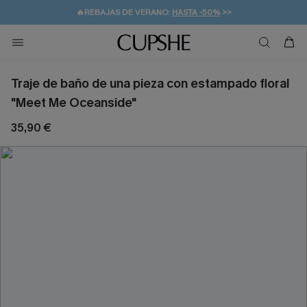
👒PROMOCIÓN DE VERANO:
-10% EN 2 VESTIDOS
>>
🚚ENVÍO GRATUITO A PARTIR DE 49 € >>
💌¡SUSCRIBIRSE & GANAR -10% EXTRA!
Traje de baño de una pieza con estampado floral
"Meet Me Oceanside"
35,90 €