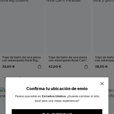
Traje de baño de una pieza
Traje de baño de una pieza
Traje de bañ
con estampado floral Big
con estampado floral Call It
con estampado
Dreams
Paradise
argumental
39,00 €
42,00 €
36,00 €
TAMBIÉN TE PUEDE GUSTAR
Confirma tu ubicación de envío
Parece que estás en
Estados Unidos
.
¿Quieres cambiar al sitio
local para una mejor experiencia?