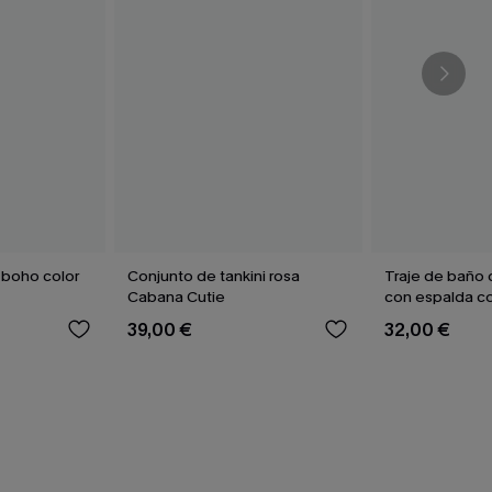
 boho color
Conjunto de tankini rosa
Traje de baño 
Cabana Cutie
con espalda c
aleteo floral
39,00 €
32,00 €