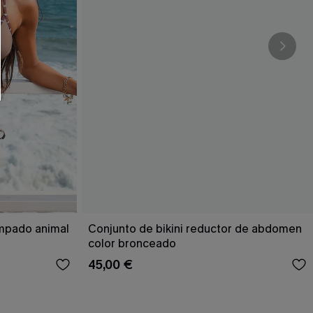
RSE
r este formulario, usted acepta nuestros
acidad
, y además acepta recibir correos
ticos de Cupshe en cualquier momento del
r ninguna compra. Podemos utilizar la
ductos y ofertas adaptados a su perfil.
ampado animal
Conjunto de bikini reductor de abdomen
color bronceado
45,00 €