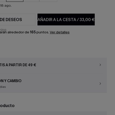
18 ago.
 DE DESEOS
AÑADIR A LA CESTA
/
33,00 €
arán alrededor de
165
puntos.
Ver detalles
IS A PARTIR DE 49 €
N Y CAMBIO
días
roducto