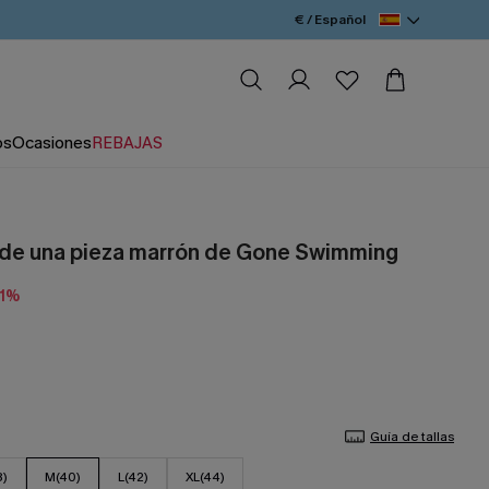
€ / Español
os
Ocasiones
REBAJAS
 de una pieza marrón de Gone Swimming
11%
Guía de tallas
8)
M(40)
L(42)
XL(44)