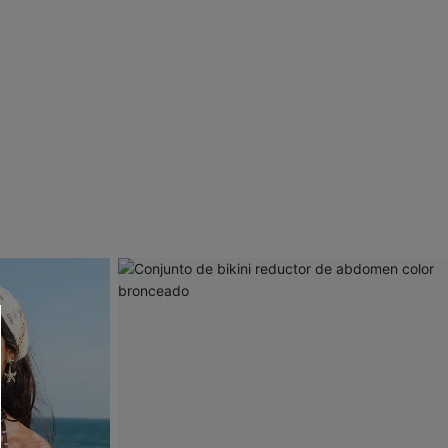
 CUPSHE?
ompra mínima